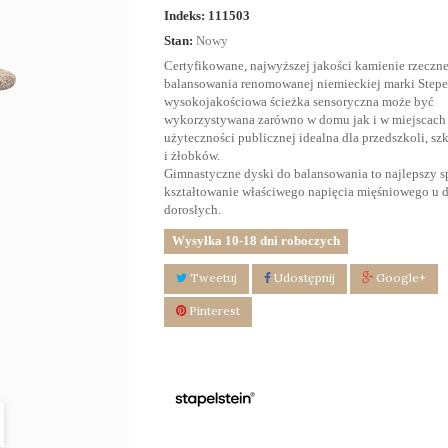
Indeks:
111503
Stan:
Nowy
Certyfikowane, najwyższej jakości kamienie rzeczn
balansowania renomowanej niemieckiej marki Stepel
wysokojakościowa ścieżka sensoryczna może być
wykorzystywana zarówno w domu jak i w miejscach
użyteczności publicznej idealna dla przedszkoli, sz
i żłobków.
Gimnastyczne dyski do balansowania to najlepszy s
kształtowanie właściwego napięcia mięśniowego u dz
dorosłych.
Wysyłka 10-18 dni roboczych
Tweetuj
Udostępnij
Google+
Pinterest