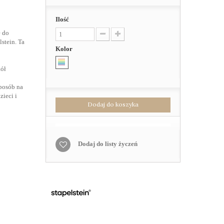
Ilość
e do
stein. Ta
Kolor
kół
posób na
ieci i
Dodaj do koszyka
Dodaj do listy życzeń