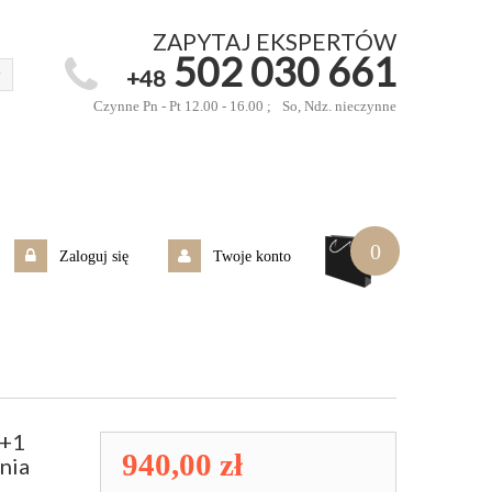
ZAPYTAJ EKSPERTÓW
502 030 661
+48
Czynne Pn - Pt 12.00 - 16.00 ;
So, Ndz. nieczynne
0
Zaloguj się
Twoje konto
6+1
940,00 zł
nia