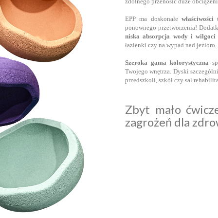
zdolnego przenosić duże obciążen
EPP ma doskonałe
właściwości 
ponownego przetworzenia! Dodatko
niska absorpcja wody i
wilgoci
łazienki czy na wypad nad jezioro.
Szeroka gama kolorystyczna
spr
Twojego wnętrza. Dyski szczególni
przedszkoli, szkół czy sal rehabili
Zbyt mało ćwicze
zagrożeń dla zdro