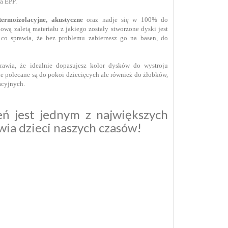
ia EPP.
termoizolacyjne, akustyczne
oraz nadje się w 100% do
wą zaletą materiału z jakiego zostały stworzone dyski jest
co sprawia, że bez problemu zabierzesz go na basen, do
awia, że idealnie dopasujesz kolor dysków do wystroju
e polecane są do pokoi dziecięcych ale również do żłobków,
tacyjnych.
ń jest jednym z największych
wia dzieci naszych czasów!