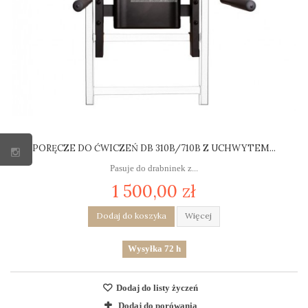
PORĘCZE DO ĆWICZEŃ DB 310B/710B Z UCHWYTEM...
Pasuje do drabninek z...
1 500,00 zł
Dodaj do koszyka
Więcej
Wysyłka 72 h
Dodaj do listy życzeń
Dodaj do porówania