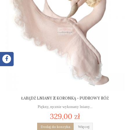
ŁABĘDŹ LNIANY Z KORONKĄ - PUDROWY RÓŻ
Piękny, ręcznie wykonany lniany...
329,00 zł
Dodaj do koszyka
Więcej