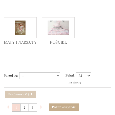
MATY I NARZUTY
POŚCIEL
Sortuj wg
Pokaż
na stronę
Porównaj (
0
)
Pokaż wszystkie
1
2
3