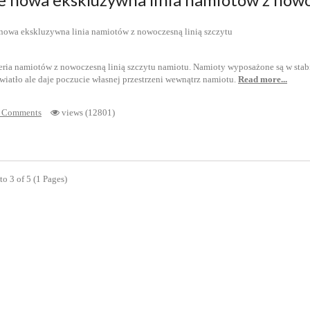
seria namiotów z nowoczesną linią szczytu namiotu. Namioty wyposażone są w sta
wiatło ale daje poczucie własnej przestrzeni wewnątrz namiotu.
Read more...
 Comments
views (12801)
o 3 of 5 (1 Pages)