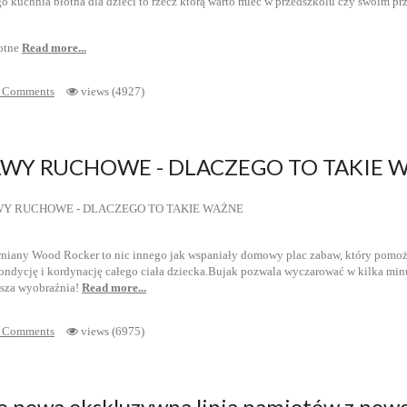
otne
Read more...
 Comments
views (4927)
WY RUCHOWE - DLACZEGO TO TAKIE 
niany Wood Rocker to nic innego jak wspaniały domowy plac zabaw, który pomoż
ndycję i kordynację całego ciała dziecka.Bujak pozwala wyczarować w kilka minu
sza wyobraźnia!
Read more...
 Comments
views (6975)
e nowa ekskluzywna linia namiotów z nowoc