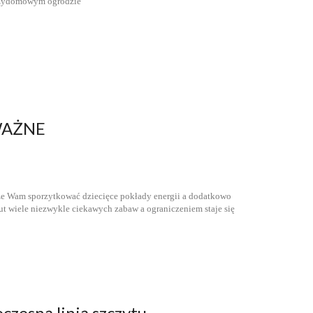
WAŻNE
e Wam sporzytkować dziecięce pokłady energii a dodatkowo
t wiele niezwykle ciekawych zabaw a ograniczeniem staje się
zesną linią szczytu