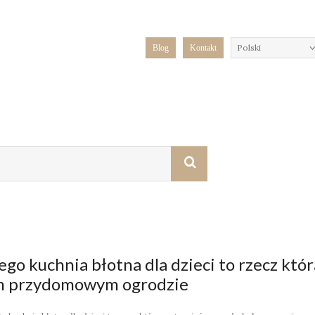
Polski
Blog
Kontakt
ego kuchnia błotna dla dzieci to rzecz któ
m przydomowym ogrodzie