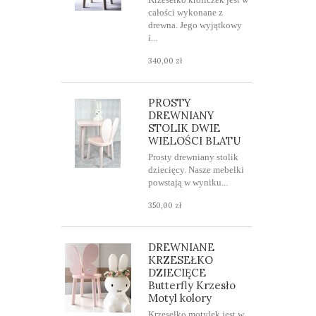
całości wykonane z
drewna. Jego wyjątkowy
i...
340,00 zł
PROSTY
DREWNIANY
STOLIK DWIE
WIELOŚCI BLATU
Prosty drewniany stolik
dziecięcy. Nasze mebelki
powstają w wyniku...
350,00 zł
DREWNIANE
KRZESEŁKO
DZIECIĘCE
Butterfly Krzesło
Motyl kolory
Krzesełko motylek jest w