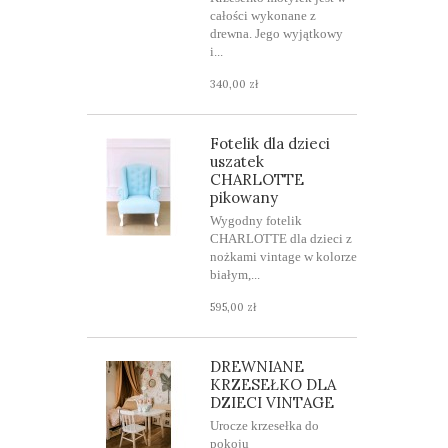
całości wykonane z
drewna. Jego wyjątkowy
i...
340,00 zł
Fotelik dla dzieci
uszatek
CHARLOTTE
pikowany
Wygodny fotelik
CHARLOTTE dla dzieci z
nożkami vintage w kolorze
białym,...
595,00 zł
DREWNIANE
KRZESEŁKO DLA
DZIECI VINTAGE
Urocze krzesełka do
pokoju