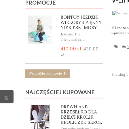
PROMOCJE
BONTOY JEŹDZIK
WIELORYB PIĘKNY
NIEBIESKI MOBY
V-Line to 
wpuszcza ś
Jeździki The
Friendimal są...
0
410,00 zł
420,00
zł
Wszystkie promocje
Showing 1 t
NAJCZĘŚCIEJ KUPOWANE
DREWNIANE
KRZESEŁKO DLA
DZIECI KRÓLIK
KRÓLICZEK SERCE
Krzesełko króliczek jest w