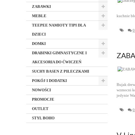
ZABAWKI
MEBLE
kuchnie bł
TEEPEE NAMIOTY TIPI DLA
0
DZIECI
DOMKI
DRABINKI GIMNASTYCZNE I
ZABA
AKCESORIA DO ĆWICZEŃ
SUCHY BASEN Z PIŁECZKAMI
POKÓJ I DODATKI
Bujak drew
NOWOŚCI
wzmocni ko
jedynie Wa
PROMOCJE
OUTLET
0
STYL BOHO
V-Lin