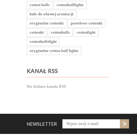
cotton balls
cottonballlights
kule do własnej aranżacji
oryginalne cottonki
pastelowe cottonki
cottonki
cottonballs
cottonlight
cottonballslight
oryginalne cotton ball lights
KANAŁ RSS
Nie dodano kanału RSS
NEWSLETTER