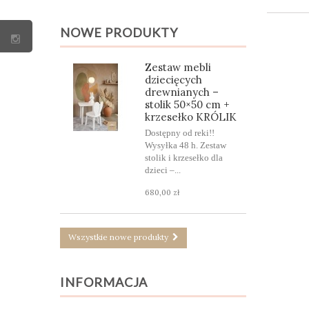
NOWE PRODUKTY
Zestaw mebli
dziecięcych
drewnianych –
stolik 50×50 cm +
krzesełko KRÓLIK
Dostępny od reki!!
Wysyłka 48 h. Zestaw
stolik i krzesełko dla
dzieci –...
680,00 zł
Wszystkie nowe produkty
INFORMACJA