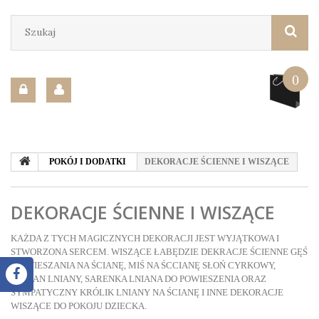
0
POKÓJ I DODATKI
DEKORACJE ŚCIENNE I WISZĄCE
DEKORACJE ŚCIENNE I WISZĄCE
KAŻDA Z TYCH MAGICZNYCH DEKORACJI JEST WYJĄTKOWA I
STWORZONA SERCEM. WISZĄCE ŁABĘDZIE DEKRACJE ŚCIENNE GĘŚ
DO WIESZANIA NA ŚCIANĘ, MIŚ NA ŚCCIANĘ SŁOŃ CYRKOWY,
BOCIAN LNIANY, SARENKA LNIANA DO POWIESZENIA ORAZ
SYMPATYCZNY KRÓLIK LNIANY NA ŚCIANĘ I INNE DEKORACJE
WISZĄCE DO POKOJU DZIECKA.