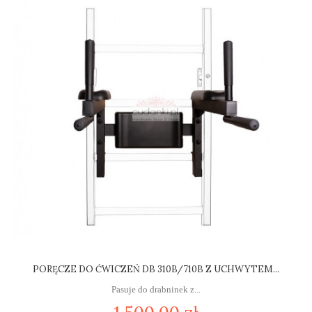
PORĘCZE DO ĆWICZEŃ DB 310B/710B Z UCHWYTEM...
Pasuje do drabninek z...