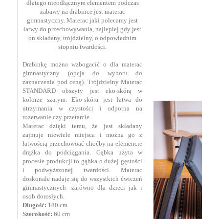
dlatego nieodłącznym elementem podczas
zabawy na drabince jest materac
gimnastyczny. Materac jaki polecamy jest
łatwy do przechowywania, najlepiej gdy jest
on składany, trójdzielny, o odpowiednim
stopniu twardości.
Drabinkę można wzbogacić o dla materac
gimnastyczny (opcja do wyboru do
zaznaczenia pod ceną). Trójdzielny Materac
STANDARD obszyty jest eko-skórą w
kolorze szarym. Eko-skóra jest łatwa do
utrzymania w czystości i odporna na
rozerwanie czy przetarcie.
Materac dzięki temu, że jest składany
zajmuje niewiele miejsca i można go z
łatwością przechowoać choćby na elemencie
drążka do podciągania. Gąbka użyta w
procesie produkcji to gąbka o dużej gęstości
i podwyższonej twardości. Materac
doskonale nadaje się do wszystkich ćwiczeń
gimnastycznych- zarówno dla dzieci jak i
osob dorosłych.
Długość:
180 cm
Szerokość:
60 cm