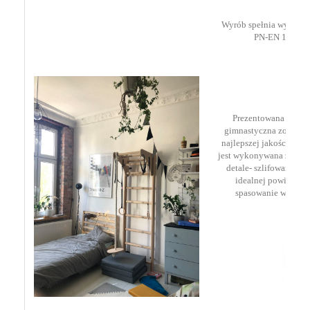
Wyrób spełnia wymagan
PN-EN 12346:
Prezentowana certyf
gimnastyczna została 
najlepszej jakości drz
jest wykonywana z najwi
detale- szlifowana i r
idealnej powierzch
spasowanie wszystk