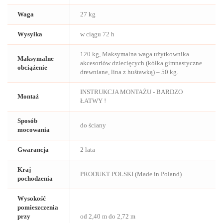
Waga
27 kg
Wysyłka
w ciągu 72 h
120 kg, Maksymalna waga użytkownika
Maksymalne
akcesoriów dziecięcych (kółka gimnastyczne
obciążenie
drewniane, lina z huśtawką) – 50 kg.
INSTRUKCJA MONTAŻU - BARDZO
Montaż
ŁATWY !
Sposób
do ściany
mocowania
Gwarancja
2 lata
Kraj
PRODUKT POLSKI (Made in Poland)
pochodzenia
Wysokość
pomieszczenia
przy
od 2,40 m do 2,72 m