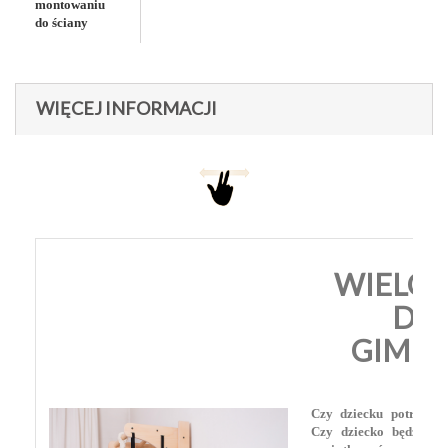
montowaniu
do ściany
WIĘCEJ INFORMACJI
WIELO
DR
GIMN
Czy dziecku potrzebna
Czy dziecko będzie z