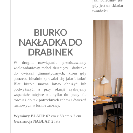
jaki polecamy jest łatw
gdy jest on składany, tr
twardości.
BIURKO
NAKŁADKA DO
DRABINEK
W drugim rozwiązaniu przedstawiamy
wielozadaniowy mebel dziecięcy - drabinka
do ćwiczeń gimnastycznych, która gdy
potrzeba idealnie sprawdzi się jako biurko!
Blat biurka można łatwo obniżyć lub
podwyższyć, a przy okazji zyskujemy
wspaniałe miejsce nie tylko do pracy ale
również do tak potrzebnych zabaw i ćwiczeń
ruchowych w formie zabawy.
Wymiary BLATU:
62 cm x 58 cm x 2 cm
Gwarancja NA BLAT:
2 lata