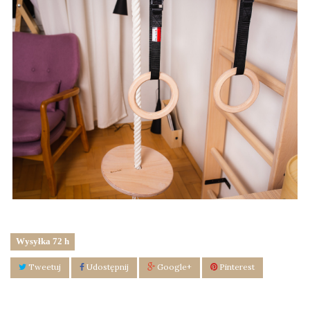
Wysyłka 72 h
Tweetuj
Udostępnij
Google+
Pinterest