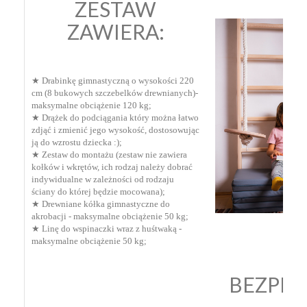
ZESTAW
ZAWIERA:
★ D
rabinkę gimnastyczną o wysokości 220
cm (8 bukowych szczebelków drewnianych)-
maksymalne obciążenie 120 kg;
★ Drążek do podciągania który można łatwo
zdjąć i zmienić jego wysokość, dostosowując
ją do wzrostu dziecka :);
★ Z
estaw do montażu (zestaw nie zawiera
kołków i wkrętów, ich rodzaj należy dobrać
indywidualne w zależności od rodzaju
ściany do której będzie mocowana);
★ Drewniane kółka gimnastyczne do
akrobacji - maksymalne obciążenie 50 kg;
★ Linę do wspinaczki wraz z huśtwaką -
maksymalne obciążenie 50 kg;
BEZPI