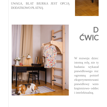
UWAGA, BLAT BIURKA JEST OPCJĄ
DODATKOWO PŁATNĄ.
DL
ĆWICZE
W
W rozwoju dziecka ru
istotną rolę, nie tylko 
badania wykazały, 
prawidłowego rozwoju 
ogromną potrzebę do
eksperymentowania. Ru
prawidłowy wzrost i 
krążeniowo- oddechowy o
i intelektualną.