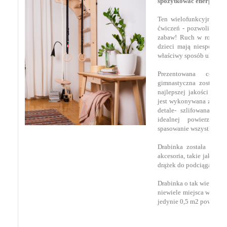
spożytkować energię dz
Ten wielofunkcyjny meb
ćwiczeń - pozwoli stwo
zabaw! Ruch w rozwoju 
dzieci mają niespożyte 
właściwy sposób ukieru
Prezentowana certyf
gimnastyczna została w
najlepszej jakości drz
jest wykonywana z najwi
detale- szlifowana i r
idealnej powierzchn
spasowanie wszystkich e
Drabinka została wypo
akcesoria, takie jak lin
drążek do podciągania i 
Drabinka o tak wielkich
niewiele miejsca w poko
jedynie 0,5 m2 powierzch