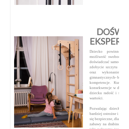
DOŚWIA
EKSPER
Dziecko powinno mie
możliwość swobodnego 
doświadczać samodzielne
zdobycie szczytu drabin
oraz wykonanie ak
gimnastycznych- buduje 
kompetencje. Kształt
konsekwencje w dążeniu 
dziecku radość i satysf
wartości.
Pozwalając dziecku na
bardziej ostrożne i uczy
się bezpieczne, dlatego
zabawy na drabince jest