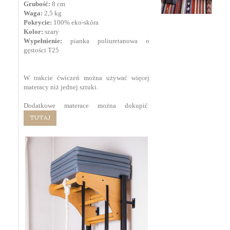
Grubość:
8 cm
Waga:
2,5 kg
Pokrycie:
100% eko-skóra
Kolor:
szary
Wypełnienie:
pianka poliuretanowa o
gęstości T25
W trakcie ćwiczeń można używać więcej
materacy niż jednej sztuki.
Dodatkowe materace można dokupić
TUTAJ