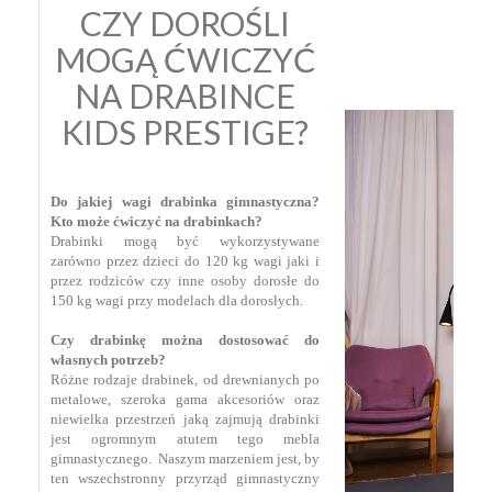
CZY DOROŚLI
MOGĄ ĆWICZYĆ
NA DRABINCE
KIDS PRESTIGE?
Do jakiej wagi drabinka gimnastyczna?
Kto może ćwiczyć na drabinkach?
Drabinki mogą być wykorzystywane
zarówno przez dzieci do 120 kg wagi jaki i
przez rodziców czy inne osoby dorosłe do
150 kg wagi przy modelach dla dorosłych.
Czy drabinkę można dostosować do
własnych potrzeb?
Różne rodzaje drabinek, od drewnianych po
metalowe, szeroka gama akcesoriów oraz
niewielka przestrzeń jaką zajmują drabinki
jest ogromnym atutem tego mebla
gimnastycznego. Naszym marzeniem jest, by
ten wszechstronny przyrząd gimnastyczny