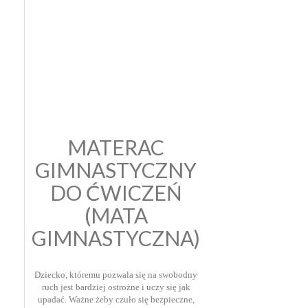
MATERAC
GIMNASTYCZNY
DO ĆWICZEŃ
(MATA
GIMNASTYCZNA)
Dziecko, któremu pozwala się na swobodny
ruch jest bardziej ostrożne i uczy się jak
upadać. Ważne żeby czuło się bezpieczne,