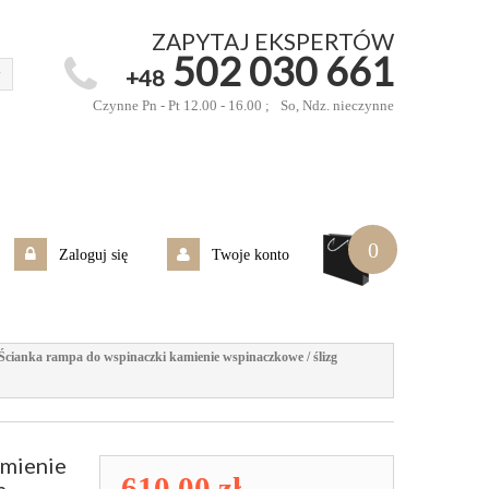
ZAPYTAJ EKSPERTÓW
502 030 661
+48
Czynne Pn - Pt 12.00 - 16.00 ;
So, Ndz. nieczynne
0
Zaloguj się
Twoje konto
Ścianka rampa do wspinaczki kamienie wspinaczkowe / ślizg
amienie
610,00 zł