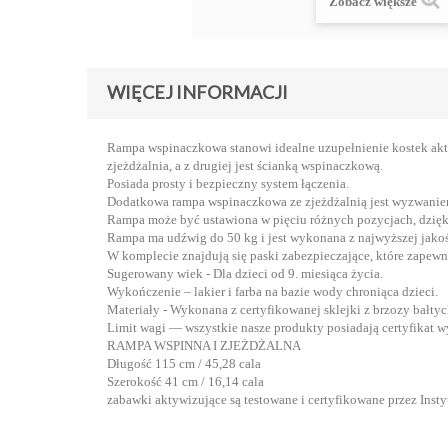
Zobacz większe
WIĘCEJ INFORMACJI
Rampa wspinaczkowa stanowi idealne uzupełnienie kostek akt
zjeżdżalnia, a z drugiej jest ścianką wspinaczkową.
Posiada prosty i bezpieczny system łączenia.
Dodatkowa rampa wspinaczkowa ze zjeżdżalnią jest wyzwaniem
Rampa może być ustawiona w pięciu różnych pozycjach, dzięk
Rampa ma udźwig do 50 kg i jest wykonana z najwyższej jako
W komplecie znajdują się paski zabezpieczające, które zapewn
Sugerowany wiek - Dla dzieci od 9. miesiąca życia.
Wykończenie – lakier i farba na bazie wody chroniąca dzieci.
Materiały - Wykonana z certyfikowanej sklejki z brzozy bałtyc
Limit wagi — wszystkie nasze produkty posiadają certyfikat w
RAMPA WSPINNA I ZJEŻDŻALNA
Długość 115 cm / 45,28 cala
Szerokość 41 cm / 16,14 cala
zabawki aktywizujące są testowane i certyfikowane przez In