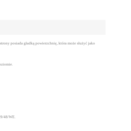
trony posiada gładką powierzchnię, która może służyć jako
oziomie.
009/48/WE.