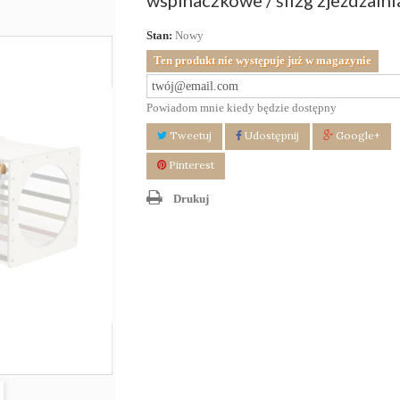
wspinaczkowe / ślizg zjeżdżalni
Stan:
Nowy
Ten produkt nie występuje już w magazynie
Powiadom mnie kiedy będzie dostępny
Tweetuj
Udostępnij
Google+
Pinterest
Drukuj