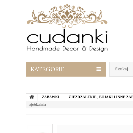
KATEGORIE
ZABAWKI
ZJEŻDŻALENIE , BUJAKI I INNE 
zjeżdżalnia