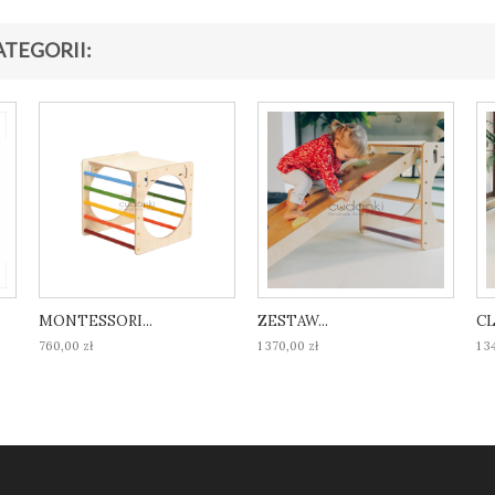
ATEGORII:
MONTESSORI...
ZESTAW...
CL
760,00 zł
1 370,00 zł
1 3