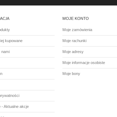
ACJA
MOJE KONTO
dukty
Moje zamówienia
iej kupowane
Moje rachunki
z nami
Moje adresy
Moje informacje osobiste
in
Moje bony
prywatności
 - Aktualne akcje