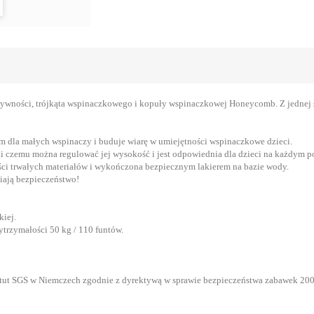
ywności, trójkąta wspinaczkowego i kopuły wspinaczkowej Honeycomb. Z jednej s
 dla małych wspinaczy i buduje wiarę w umiejętności wspinaczkowe dzieci.
i czemu można regulować jej wysokość i jest odpowiednia dla dzieci na każdym p
ści trwałych materiałów i wykończona bezpiecznym lakierem na bazie wody.
iają bezpieczeństwo!
kiej.
ytrzymałości 50 kg / 110 funtów.
stytut SGS w Niemczech zgodnie z dyrektywą w sprawie bezpieczeństwa zabawek 2