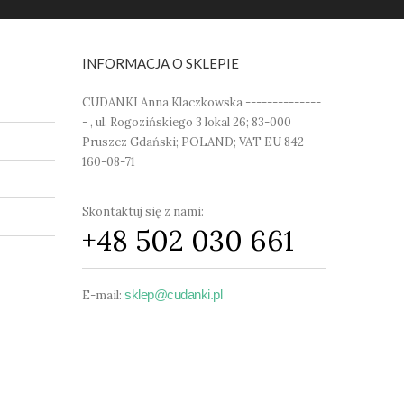
INFORMACJA O SKLEPIE
CUDANKI Anna Klaczkowska --------------
- , ul. Rogozińskiego 3 lokal 26; 83-000
Pruszcz Gdański; POLAND; VAT EU 842-
160-08-71
Skontaktuj się z nami:
+48 502 030 661
sklep@cudanki.pl
E-mail: