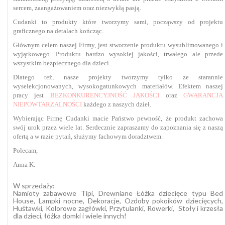
sercem, zaangażowaniem oraz niezwykłą pasją.
Cudanki to produkty które tworzymy sami, począwszy od projektu
graficznego na detalach kończąc.
Głównym celem naszej Firmy, jest stworzenie produktu wysublimowanego i
wyjątkowego. Produktu bardzo wysokiej jakości,
trwałego ale przede
wszystkim bezpiecznego dla dzieci.
Dlatego też, nasze projekty tworzymy tylko ze starannie
wyselekcjonowanych, wysokogatunkowych materiałów. Efektem naszej
pracy jest
BEZKONKURENCYJNOŚĆ JAKOŚCI
oraz
GWARANCJA
NIEPOWTARZALNOŚCI
każdego z naszych dzieł.
Wybierając Firmę Cudanki macie Państwo pewność, że produkt zachowa
swój urok przez wiele lat. Serdecznie zapraszamy do zapoznania się z naszą
ofertą a w razie pytań, służymy fachowym doradztwem.
Polecam,
Anna K.
W sprzedaży:
Namioty zabawowe Tipi, Drewniane Łóżka dziecięce typu Bed
House, Lampki nocne, Dekoracje, Ozdoby pokoików dziecięcych,
Huśtawki, Kolorowe zagłówki, Przytulanki, Rowerki, Stoły i krzesła
dla dzieci, łóżka domki i wiele innych!