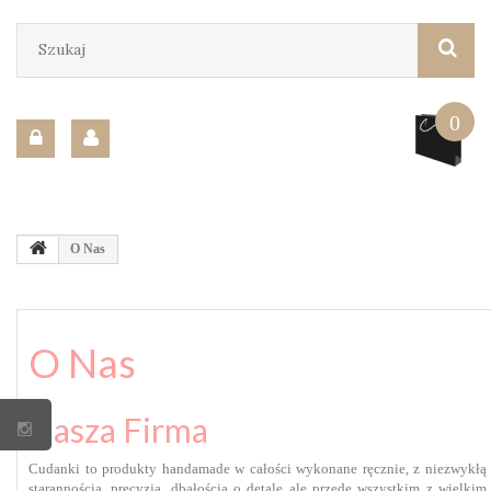
0
O Nas
O Nas
Nasza Firma
Cudanki to produkty handamade w całości wykonane ręcznie, z niezwykłą
starannością, precyzją, dbałością o detale ale przede wszystkim z wielkim