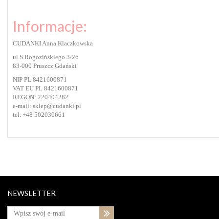
Informacje:
CUDANKI Anna Klaczkowska
ul.S.Rogozińskiego 3/26
83-000 Pruszcz Gdański
NIP PL 8421600871
VAT EU PL 8421600871
REGON: 220404282
e-mail: sklep@cudanki.pl
tel. +48 502030661
NEWSLETTER