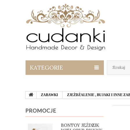
KATEGORIE
ZABAWKI
ZJEŻDŻALENIE , BUJAKI I INNE 
PROMOCJE
BONTOY JEŹDZIK