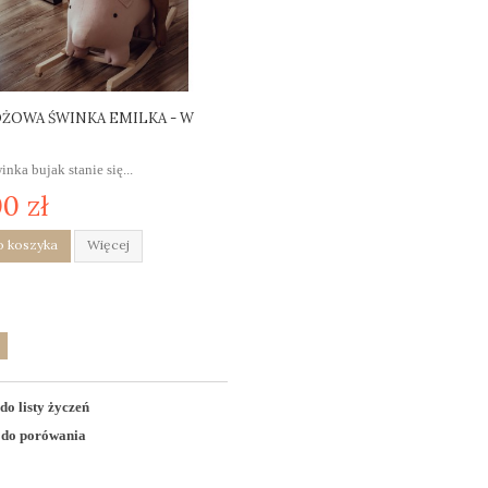
ÓŻOWA ŚWINKA EMILKA - W
ka bujak stanie się...
0 zł
o koszyka
Więcej
do listy życzeń
 do porówania