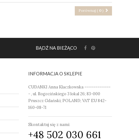
Porównaj (
0
)
BĄDŹ NA BIEŻĄCO
INFORMACJA O SKLEPIE
CUDANKI Anna Klaczkowska --------------
- , ul. Rogozińskiego 3 lokal 26; 83-000
Pruszcz Gdański; POLAND; VAT EU 842-
160-08-71
Skontaktuj się z nami:
+48 502 030 661