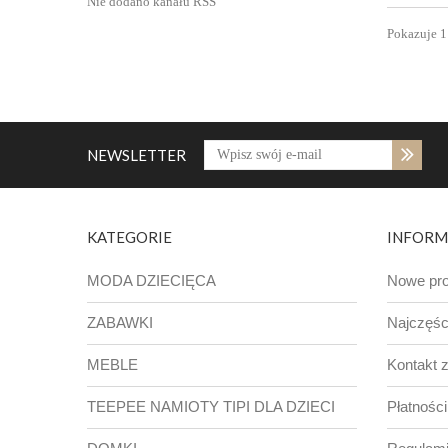
Nie dodano kanału RSS
Pokazuje 1 
NEWSLETTER
KATEGORIE
INFORM
MODA DZIECIĘCA
Nowe pro
ZABAWKI
Najczęśc
MEBLE
Kontakt 
TEEPEE NAMIOTY TIPI DLA DZIECI
Płatności