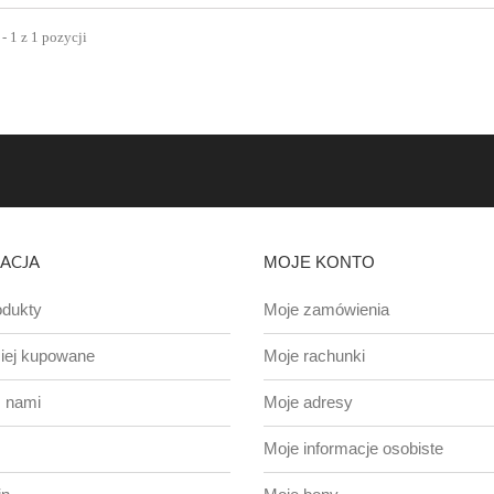
- 1 z 1 pozycji
ACJA
MOJE KONTO
dukty
Moje zamówienia
iej kupowane
Moje rachunki
z nami
Moje adresy
Moje informacje osobiste