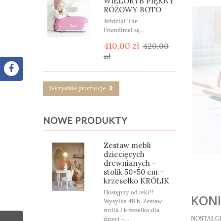
WIELORYB PIĘKNY
RÓŻOWY BOTO
Jeździki The
Friendimal są...
410,00 zł
420,00
zł
Wszystkie promocje
NOWE PRODUKTY
Zestaw mebli
dziecięcych
drewnianych –
stolik 50×50 cm +
krzesełko KRÓLIK
Dostępny od reki!!
KONI
Wysyłka 48 h. Zestaw
stolik i krzesełko dla
NOSTALGI
dzieci –...