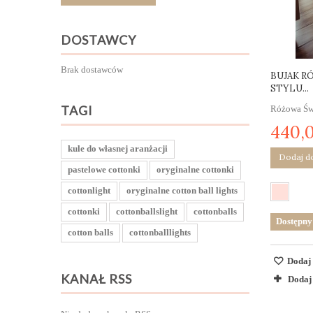
DOSTAWCY
Brak dostawców
BUJAK R
STYLU...
TAGI
Różowa Świn
440,0
kule do własnej aranżacji
Dodaj d
pastelowe cottonki
oryginalne cottonki
cottonlight
oryginalne cotton ball lights
cottonki
cottonballslight
cottonballs
Dostępny
cotton balls
cottonballlights
Dodaj 
KANAŁ RSS
Dodaj