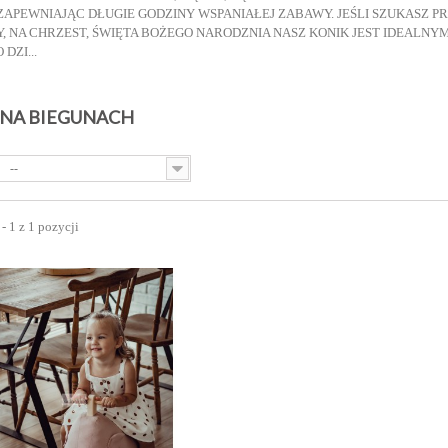
ZAPEWNIAJĄC DŁUGIE GODZINY WSPANIAŁEJ ZABAWY. JEŚLI SZUKASZ P
, NA CHRZEST, ŚWIĘTA BOŻEGO NARODZNIA NASZ KONIK JEST IDEALN
DZI...
 NA BIEGUNACH
--
- 1 z 1 pozycji