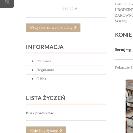
GALOPIE 
680,00 zł
URODZINY
ZARÓWNO 
Więcej
Wszystkie nowe produkty
KONIE
INFORMACJA
Sortuj wg
Płatności
Pokazuje 1 
Regulamin
O Nas
LISTA ŻYCZEŃ
Brak produktów
Moje listy życzeń