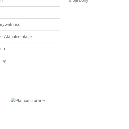
in
Moje bony
prywatności
 - Aktualne akcje
aca
ony