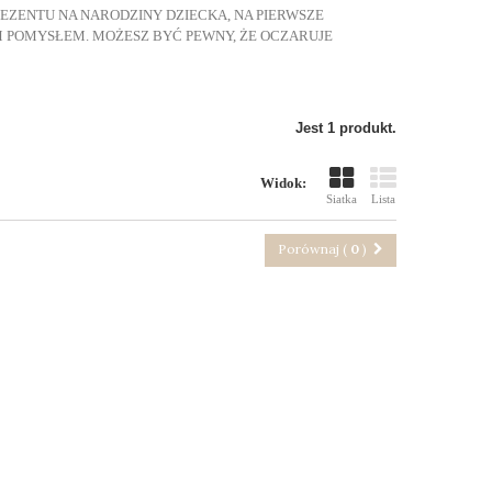
REZENTU NA NARODZINY DZIECKA, NA PIERWSZE
YM POMYSŁEM. MOŻESZ BYĆ PEWNY, ŻE OCZARUJE
Jest 1 produkt.
Widok:
Siatka
Lista
Porównaj (
0
)