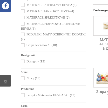
MATERAC LATEKSOWY HEVEA
(6)
Podkatego
MATERAC PIANKOWY HEVEA
(4)
MATERACE SPRĘŻYNOWE
(2)
MATERACE PIANKOWO LATEKSOWE
HEVEA
(3)
PODUSZKI, MATY OCHRONNE I DODATKI
MAT
(2)
LATE
Grupa wiekowa 2+
(10)
HE
Grupa wiekowa 0+
(5)
Dostępność
Grupa wiekowa 7+
(10)
Dostępny
(13)
Stan:
Nowy
(13)
Producent
Grupa 
Fabryka Materaców HEVEA S.C.
(13)
Cena