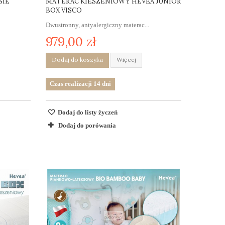
SIE
MATERAC KIESZENIOWY HEVEA JUNIOR
BOX VISCO
Dwustronny, antyalergiczny materac...
979,00 zł
Dodaj do koszyka
Więcej
Czas realizacji 14 dni
Dodaj do listy życzeń
Dodaj do porówania