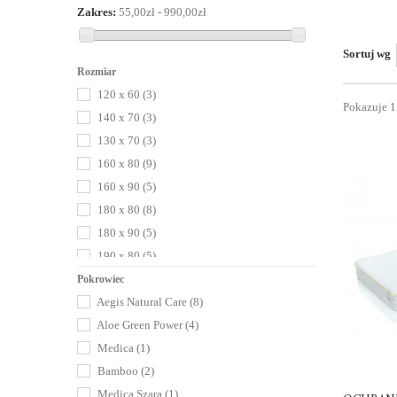
Zakres:
55,00zł - 990,00zł
Sortuj wg
Rozmiar
120 x 60
(3)
Pokazuje 1
140 x 70
(3)
130 x 70
(3)
160 x 80
(9)
160 x 90
(5)
180 x 80
(8)
180 x 90
(5)
190 x 80
(5)
190 x 90
(5)
Pokrowiec
Aegis Natural Care
(8)
200 x 90
(8)
Aloe Green Power
(4)
200 x 80
(8)
Medica
(1)
200 x 100
(4)
Bamboo
(2)
200 x 120
(4)
Medica Szara
(1)
160 x 70
(2)