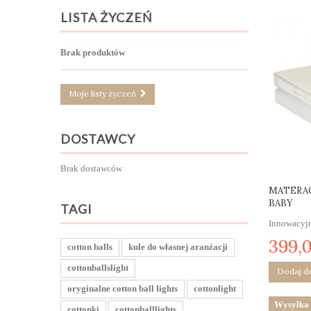
LISTA ŻYCZEŃ
Brak produktów
Moje listy życzeń
DOSTAWCY
Brak dostawców
MATERAC
BABY
TAGI
Innowacyjn
399,0
cotton balls
kule do własnej aranżacji
cottonballslight
Dodaj d
oryginalne cotton ball lights
cottonlight
Wysyłka 
cottonki
cottonballlights