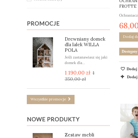
OCHRANI
FROTTE
130 x 80
(4)
165 x 80
(4)
Ochraniacz
PROMOCJE
170 x 80
(2)
68,00
200 x 140
(2)
Dodaj d
Drewniany domek
dla lalek WILLA
POLA
Dostępny
Jeśli zastanawiasz się jaki
domek dla...
Dodaj 
1 190,00 zł
1
Dodaj
350,00 zł
Wszystkie promocje
NOWE PRODUKTY
Zestaw mebli