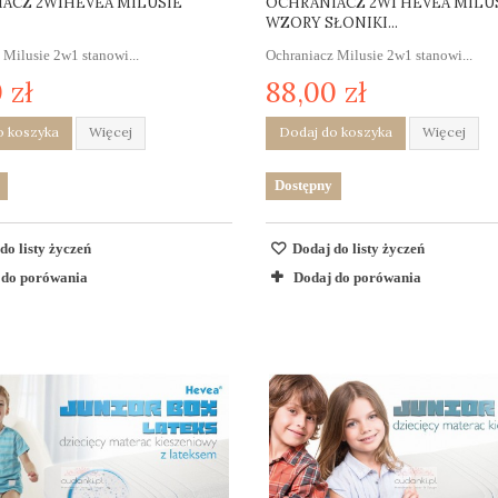
ACZ 2W1HEVEA MILUSIE
OCHRANIACZ 2W1 HEVEA MILU
WZORY SŁONIKI...
 Milusie 2w1 stanowi...
Ochraniacz Milusie 2w1 stanowi...
 zł
88,00 zł
o koszyka
Więcej
Dodaj do koszyka
Więcej
Dostępny
do listy życzeń
Dodaj do listy życzeń
 do porówania
Dodaj do porówania