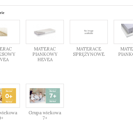
rie
ERAC
MATERAC
MATERACE
MATE
KSOWY
PIANKOWY
SPRĘŻYNOWE
PIANK
VEA
HEVEA
wiekowa
Grupa wiekowa
0+
7+