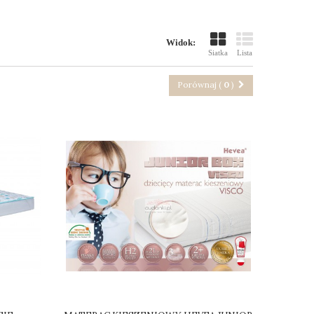
Widok:
Siatka
Lista
Porównaj (
0
)