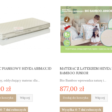
 PIANKOWY HEVEA AIRMAX 3D
MATERAC Z LATEKSEM HEVEA 
BAMBOO JUNIOR
y, oddychający materac dla...
Bio Bamboo wprowadza naturę i...
0 zł
877,00 zł
o koszyka
Więcej
Dodaj do koszyka
Więcej
4- 7 dni roboczych
Wysyłka 4- 7 dni roboczych