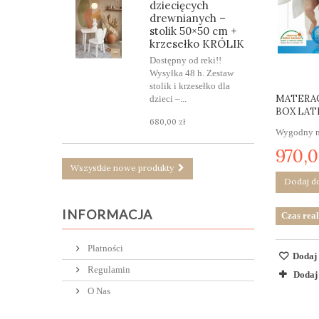
dziecięcych
drewnianych –
stolik 50×50 cm +
krzesełko KRÓLIK
Dostępny od reki!!
Wysyłka 48 h. Zestaw
stolik i krzesełko dla
MATERAC
dzieci –...
BOX LAT
680,00 zł
Wygodny ma
970,0
Wszystkie nowe produkty
Dodaj d
INFORMACJA
Czas real
Płatności
Dodaj 
Regulamin
Dodaj
O Nas