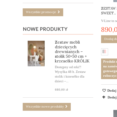
ZESTAW 
Wszystkie promocje
SWEET...
V-Line to 
890,0
NOWE PRODUKTY
Dodaj d
Zestaw mebli
dziecięcych
drewnianych –
stolik 50×50 cm +
krzesełko KRÓLIK
Produkt n
na zamów
Dostępny od reki!!
gotowego 
Wysyłka 48 h. Zestaw
roboczyc
stolik i krzesełko dla
dzieci –...
680,00 zł
Dodaj 
Dodaj
Wszystkie nowe produkty