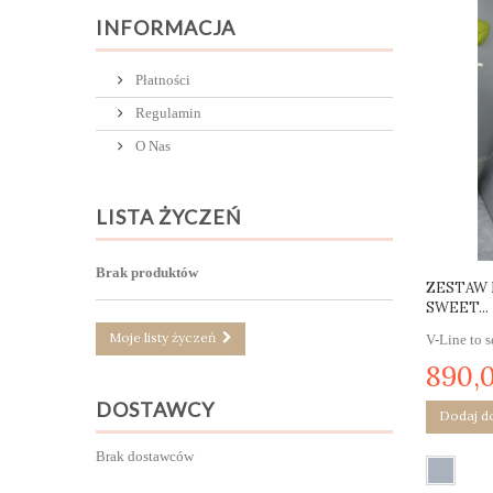
INFORMACJA
Płatności
Regulamin
O Nas
LISTA ŻYCZEŃ
Brak produktów
ZESTAW 
SWEET...
Moje listy życzeń
V-Line to 
890,0
DOSTAWCY
Dodaj d
Brak dostawców