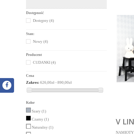
Dostępność
Dostępny
(4)
Stan:
Nowy
(4)
Producent
CUDANKI
(4)
Cena
Zakres:
626,00zł - 890,00zł
Kolor
Szary
(1)
V LI
Czarny
(1)
Naturalny
(1)
NAMIOTY