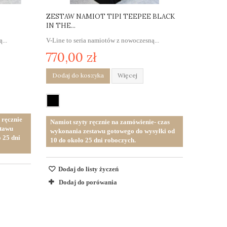
ZESTAW NAMIOT TIPI TEEPEE BLACK
IN THE...
...
V-Line to seria namiotów z nowoczesną...
770,00 zł
Dodaj do koszyka
Więcej
 ręcznie
Namiot szyty ręcznie na zamówienie- czas
stawu
wykonania zestawu gotowego do wysyłki od
 25 dni
10 do około 25 dni roboczych.
Dodaj do listy życzeń
Dodaj do porówania