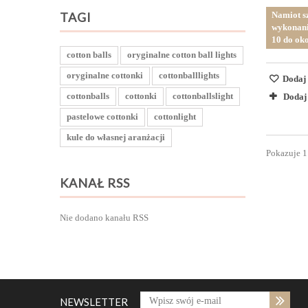
TAGI
Namiot s
wykonani
10 do oko
cotton balls
oryginalne cotton ball lights
oryginalne cottonki
cottonballlights
Dodaj 
cottonballs
cottonki
cottonballslight
Dodaj
pastelowe cottonki
cottonlight
kule do własnej aranżacji
Pokazuje 1
KANAŁ RSS
Nie dodano kanału RSS
NEWSLETTER