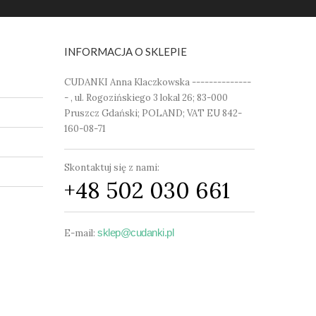
INFORMACJA O SKLEPIE
CUDANKI Anna Klaczkowska --------------
- , ul. Rogozińskiego 3 lokal 26; 83-000
Pruszcz Gdański; POLAND; VAT EU 842-
160-08-71
Skontaktuj się z nami:
+48 502 030 661
sklep@cudanki.pl
E-mail: