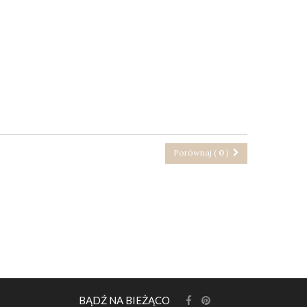
Porównaj (
0
)
BĄDŹ NA BIEŻĄCO