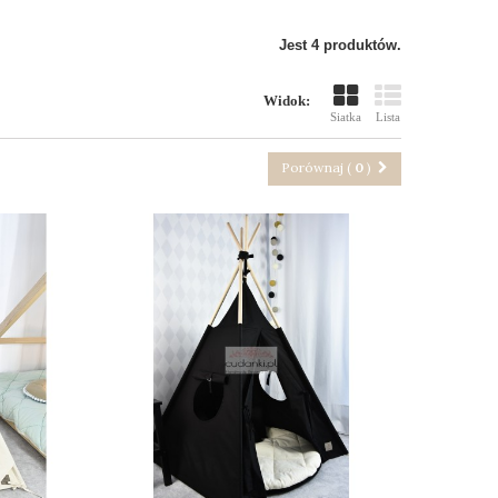
Jest 4 produktów.
Widok:
Siatka
Lista
Porównaj (
0
)