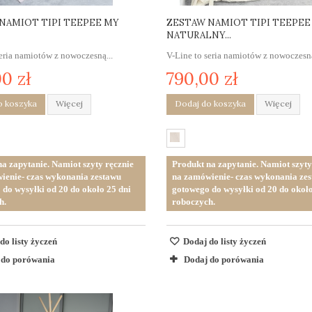
NAMIOT TIPI TEEPEE MY
ZESTAW NAMIOT TIPI TEEPEE
NATURALNY...
seria namiotów z nowoczesną...
V-Line to seria namiotów z nowoczesną
0 zł
790,00 zł
o koszyka
Więcej
Dodaj do koszyka
Więcej
a zapytanie. Namiot szyty ręcznie
Produkt na zapytanie. Namiot szyty
ienie- czas wykonania zestawu
na zamówienie- czas wykonania ze
do wysyłki od 20 do około 25 dni
gotowego do wysyłki od 20 do około
h.
roboczych.
do listy życzeń
Dodaj do listy życzeń
 do porówania
Dodaj do porówania