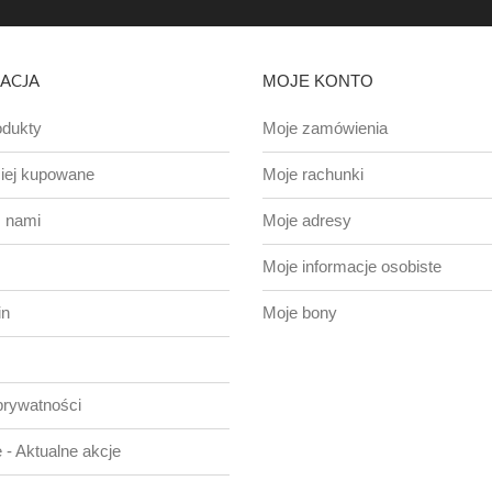
ACJA
MOJE KONTO
dukty
Moje zamówienia
iej kupowane
Moje rachunki
z nami
Moje adresy
Moje informacje osobiste
in
Moje bony
prywatności
 - Aktualne akcje