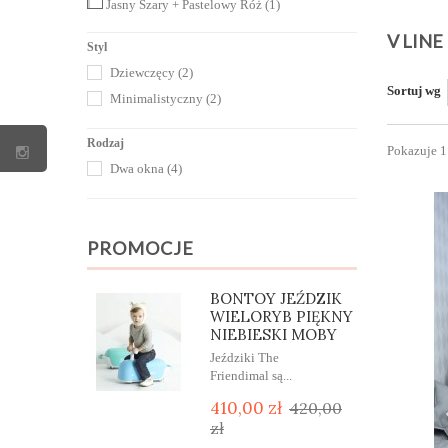
Jasny Szary + Pastelowy Róż
(1)
V LINE
Styl
Dziewczęcy
(2)
Sortuj wg
Minimalistyczny
(2)
Rodzaj
Pokazuje 1
Dwa okna
(4)
PROMOCJE
BONTOY JEŹDZIK
WIELORYB PIĘKNY
NIEBIESKI MOBY
Jeździki The
Friendimal są...
410,00 zł
420,00
zł