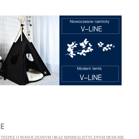
NE
 TEEPEE O NOWOCZESNYM ORAZ MINIMALISTYCZNYM DESIGNIE