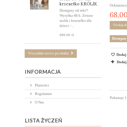
krzesełko KRÓLIK
Ochraniacz
Dostępny od reki!!
68,00
Wysyłka 48 h. Zestaw
stolik i krzesełko dla
Dodaj d
dzieci –...
680,00 zł
Dostępny
Wszystkie nowe produkty
Dodaj 
Dodaj
INFORMACJA
Płatności
Regulamin
Pokazuje 1
O Nas
LISTA ŻYCZEŃ