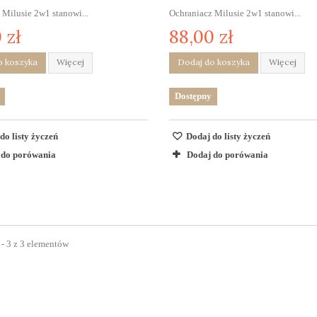
 Milusie 2w1 stanowi...
Ochraniacz Milusie 2w1 stanowi...
 zł
88,00 zł
o koszyka
Więcej
Dodaj do koszyka
Więcej
Dostępny
do listy życzeń
Dodaj do listy życzeń
 do porówania
Dodaj do porówania
 - 3 z 3 elementów