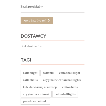
Brak produktów
Moje listy życzeń
DOSTAWCY
Brak dostawców
TAGI
cottonlight
cottonki
cottonballslight
cottonballs
oryginalne cotton ball lights
kule do własnej aranżacji
cotton balls
oryginalne cottonki
cottonballlights
pastelowe cottonki