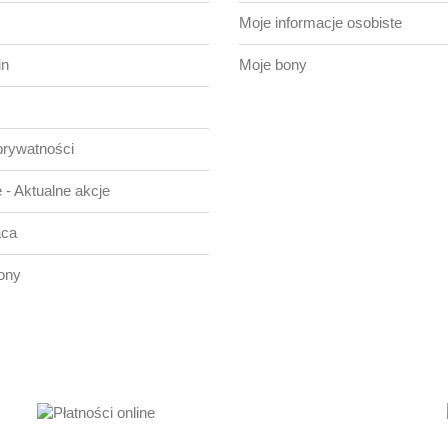
Moje informacje osobiste
in
Moje bony
prywatności
 - Aktualne akcje
aca
ony