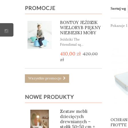
PROMOCJE
Sortuj wg
BONTOY JEŹDZIK
Pokazuje 1
WIELORYB PIĘKNY
NIEBIESKI MOBY
Jeździki The
Friendimal są...
410,00 zł
420,00
zł
Wszystkie promocje
NOWE PRODUKTY
Zestaw mebli
dziecięcych
OCHRANI
drewnianych –
FROTTE
stolik 50×50 cm +