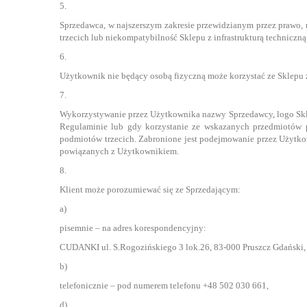
5.
Sprzedawca, w najszerszym zakresie przewidzianym przez prawo,
trzecich lub niekompatybilność Sklepu z infrastrukturą techniczn
6.
Użytkownik nie będący osobą fizyczną może korzystać ze Sklepu 
7.
Wykorzystywanie przez Użytkownika nazwy Sprzedawcy, logo Sklep
Regulaminie lub gdy korzystanie ze wskazanych przedmiotów 
podmiotów trzecich. Zabronione jest podejmowanie przez Użytko
powiązanych z Użytkownikiem.
8.
Klient może porozumiewać się ze Sprzedającym:
a)
pisemnie – na adres korespondencyjny:
CUDANKI ul. S.Rogozińskiego 3 lok.26, 83-000 Pruszcz Gdański,
b)
telefonicznie – pod numerem telefonu +48 502 030 661,
d)