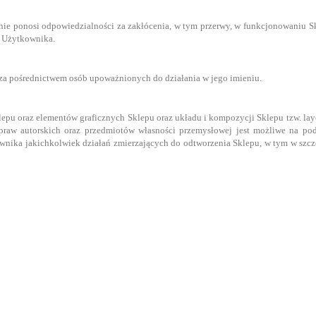
 nie ponosi odpowiedzialności za zakłócenia, w tym przerwy, w funkcjonowaniu
ą Użytkownika.
za pośrednictwem osób upoważnionych do działania w jego imieniu.
u oraz elementów graficznych Sklepu oraz układu i kompozycji Sklepu tzw. layo
praw autorskich oraz przedmiotów własności przemysłowej jest możliwe na po
wnika jakichkolwiek działań zmierzających do odtworzenia Sklepu, w tym w szcz