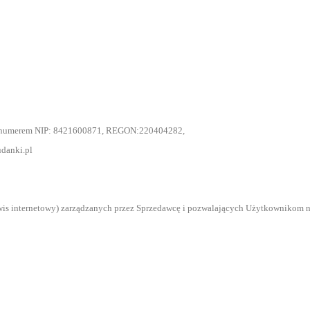
od numerem NIP: 8421600871, REGON:220404282,
danki.pl
serwis internetowy) zarządzanych przez Sprzedawcę i pozwalających Użytkownikom