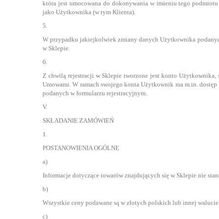
która jest umocowana do dokonywania w imieniu tego podmiotu 
jako Użytkownika (w tym Klienta).
5.
W przypadku jakiejkolwiek zmiany danych Użytkownika podanych 
w Sklepie.
6.
Z chwilą rejestracji w Sklepie tworzone jest konto Użytkownika
Umowami. W ramach swojego konta Użytkownik ma m.in. dostęp d
podanych w formularzu rejestracyjnym.
V.
SKŁADANIE ZAMÓWIEŃ
1.
POSTANOWIENIA OGÓLNE
a)
Informacje dotyczące towarów znajdujących się w Sklepie nie sta
b)
Wszystkie ceny podawane są w złotych polskich lub innej walucie
c)