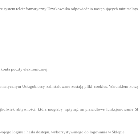
rzez system teleinformatyczny Użytkownika odpowiednio następujących minimaln
konta poczty elektronicznej.
formatycznym Usługobiorcy zainstalowane zostają pliki cookies. Warunkiem korzys
jkolwiek aktywności, która mogłaby wpłynąć na prawidłowe funkcjonowanie S
ojego loginu i hasła dostępu, wykorzystywanego do logowania w Sklepie.