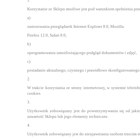
1.
Korzystanie ze Sklepu możliwe jest pod warunkiem spełnienia p
a)
zastosowania przeglądarek Internet Explorer 8.0, Mozilla
Firefox 12.0, Safari 8.0,
b)
oprogramowania umożliwiającego podgląd dokumentów i zdjęć,
c)
posiadanie aktualnego, czynnego i prawidłowo skonfigurowanego 
2.
W trakcie korzystania ze strony internetowej, w systemie telein
cookies.
3.
Użytkownik zobowiązany jest do powstrzymywania się od jakie
zawartość Sklepu lub jego elementy techniczne.
4.
Użytkownik zobowiązany jest do nieujawniania osobom trzecim sw