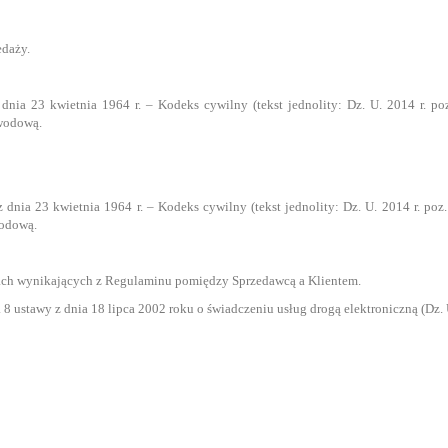
edaży.
ia 23 kwietnia 1964 r. – Kodeks cywilny (tekst jednolity: Dz. U. 2014 r. po
awodową.
dnia 23 kwietnia 1964 r. – Kodeks cywilny (tekst jednolity: Dz. U. 2014 r. poz.
wodową.
ach wynikających z Regulaminu pomiędzy Sprzedawcą a Klientem.
8 ustawy z dnia 18 lipca 2002 roku o świadczeniu usług drogą elektroniczną (Dz. U