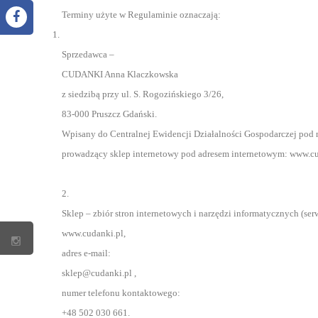
Terminy użyte w Regulaminie oznaczają:
Sprzedawca –
CUDANKI Anna Klaczkowska
z siedzibą przy ul. S. Rogozińskiego 3/26,
83-000 Pruszcz Gdański.
Wpisany do Centralnej Ewidencji Działalności Gospodarczej p
prowadzący sklep internetowy pod adresem internetowym: www.cu
2.
Sklep – zbiór stron internetowych i narzędzi informatycznych (
www.cudanki.pl,
adres e-mail:
sklep@cudanki.pl ,
numer telefonu kontaktowego:
+48 502 030 661.