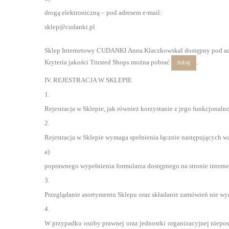
drogą elektroniczną – pod adresem e-mail:
sklep@cudanki.pl
Sklep Internetowy CUDANKI Anna Klaczkowskal dostępny pod adres
Kryteria jakości Trusted Shops można pobrać
.
tutaj
IV. REJESTRACJA W SKLEPIE
1.
Rejestracja w Sklepie, jak również korzystanie z jego funkcjonalno
2.
Rejestracja w Sklepie wymaga spełnienia łącznie następujących 
a)
poprawnego wypełnienia formularza dostępnego na stronie internet
3.
Przeglądanie asortymentu Sklepu oraz składanie zamówień nie wym
4.
W przypadku osoby prawnej oraz jednostki organizacyjnej niepos