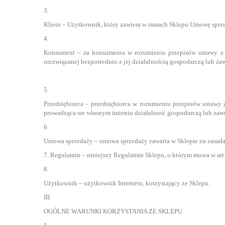
3.
Klient – Użytkownik, który zawiera w ramach Sklepu Umowę sprz
4.
Konsument – za konsumenta w rozumieniu przepisów ustawy z dn
niezwiązanej bezpośrednio z jej działalnością gospodarczą lub z
5.
Przedsiębiorca – przedsiębiorca w rozumieniu przepisów ustawy z 
prowadząca we własnym imieniu działalność gospodarczą lub za
6.
Umowa sprzedaży – umowa sprzedaży zawarta w Sklepie na zasad
7. Regulamin – niniejszy Regulamin Sklepu, o którym mowa w art. 
8.
Użytkownik – użytkownik Internetu, korzystający ze Sklepu.
III.
OGÓLNE WARUNKI KORZYSTANIA ZE SKLEPU