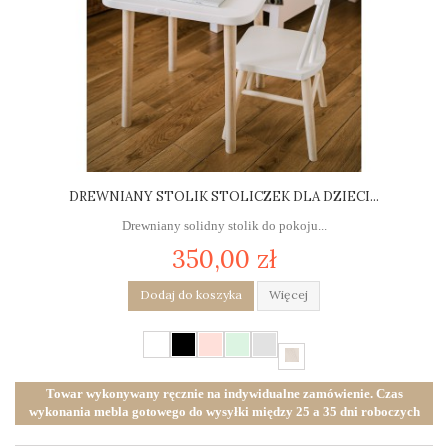
DREWNIANY STOLIK STOLICZEK DLA DZIECI...
Drewniany solidny stolik do pokoju...
350,00 zł
Dodaj do koszyka
Więcej
Towar wykonywany ręcznie na indywidualne zamówienie. Czas
wykonania mebla gotowego do wysyłki między 25 a 35 dni roboczych