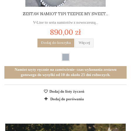
ZESTAW NAMIOT TIPI TEEPEE MY SWEET...
V-Line to seria namiotów z nowoczesną...
890,00 zł
Dodaj do koszyka
Więcej
Namiot szyty ręcznie na zamówienie- czas wykonania zestawu
gotowego do wysyłki od 10 do około 25 dni roboczych.
Dodaj do listy życzeń
Dodaj do porówania