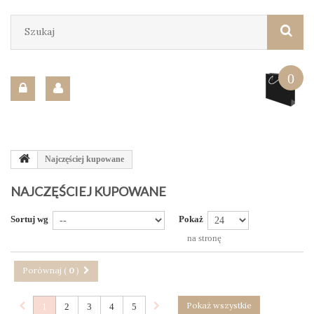
0
Najczęściej kupowane
NAJCZĘŚCIEJ KUPOWANE
Sortuj wg
Pokaż
na stronę
Porównaj (
0
)
Pokaż wszystkie
1
2
3
4
5