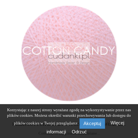
Korzystając z naszej strony wyrażasz zgodę na wykorzystywanie przez nas
plików cookies. Możesz określić warunki przechowywania lub dostępu do
Więcej
plików cookies w Twojej przeglądarce.
Akceptuj
KULKA COTTON BALLS COTTON CANDY DO WŁASNEJ...
informacji
Odrzuć
Cottonki to oryginalne bawełniane...