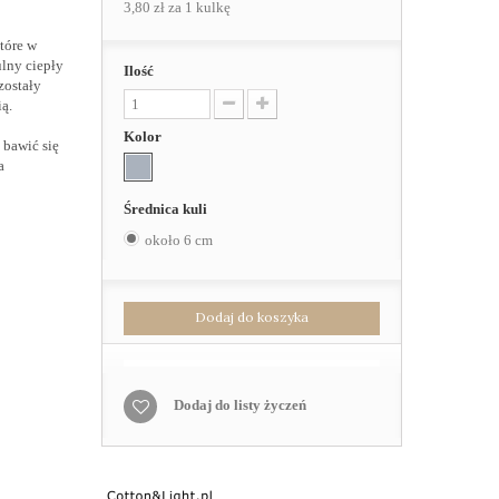
3,80 zł
za 1 kulkę
tóre w
ulny ciepły
Ilość
zostały
ą.
Kolor
bawić się
a
Średnica kuli
około 6 cm
Dodaj do koszyka
Dodaj do listy życzeń