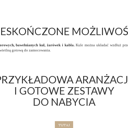
IESKOŃCZONE MOŻLIWOŚ
olorowych, bawełnianych kul, żarówek i kabla.
Kule można układać wzdłuż prze
świetlną gotową do zamocowania.
PRZYKŁADOWA ARANŻACJ
I GOTOWE ZESTAWY
DO NABYCIA
TUTAJ