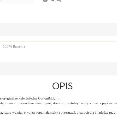
100 % Bawełna
OPIS
e oryginalne kule świetlne Cotton&Light.
ołączeniu z przewodami świetlnymi, stworzą przytulny ciepły klimat i pięknie o
agiczny wymiar, stworzą wspaniałą sielską przestrzeń, oraz ocieplą i nadadzą prz