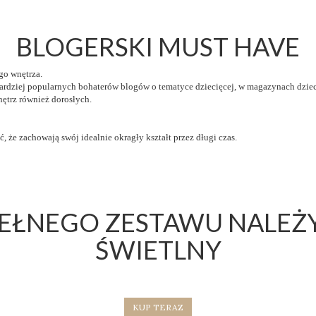
BLOGERSKI MUST HAVE
go wnętrza.
ardziej popularnych bohaterów blogów o tematyce dziecięcej, w magazynach dziec
nętrz również dorosłych.
 że zachowają swój idealnie okragły kształt przez długi czas.
PEŁNEGO ZESTAWU NALEŻY
ŚWIETLNY
KUP TERAZ