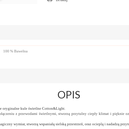
100 % Bawełna
OPIS
e oryginalne kule świetlne Cotton&Light.
ołączeniu z przewodami świetlnymi, stworzą przytulny ciepły klimat i pięknie o
agiczny wymiar, stworzą wspaniałą sielską przestrzeń, oraz ocieplą i nadadzą prz