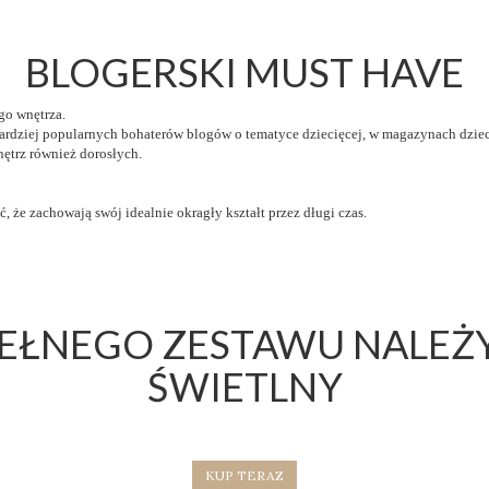
BLOGERSKI MUST HAVE
go wnętrza.
ardziej popularnych bohaterów blogów o tematyce dziecięcej, w magazynach dziec
nętrz również dorosłych.
 że zachowają swój idealnie okragły kształt przez długi czas.
PEŁNEGO ZESTAWU NALEŻY
ŚWIETLNY
KUP TERAZ