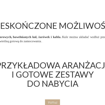
IESKOŃCZONE MOŻLIWOŚ
olorowych, bawełnianych kul, żarówek i kabla.
Kule można układać wzdłuż prze
świetlną gotową do zamocowania.
PRZYKŁADOWA ARANŻACJ
I GOTOWE ZESTAWY
DO NABYCIA
TUTAJ