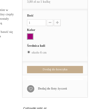
3,80 zł
za 1 kulkę
tóre w
ulny ciepły
Ilość
zostały
ą.
Kolor
bawić się
a
Średnica kuli
około 6 cm
Dodaj do koszyka
Dodaj do listy życzeń