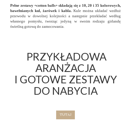
Pełne zestawy +cotton balls+ składają się z 10, 20 i 35 kolorowych,
bawełnianych kul, żarówek i kabla.
Kule można układać wzdłuż
przewodu w dowolnej kolejności a następnie przekładać według
własnego pomysłu, tworząc jedyną w swoim rodzaju girlandę
świetlną gotową do zamocowania.
PRZYKŁADOWA
ARANŻACJA
I GOTOWE ZESTAWY
DO NABYCIA
TUTAJ