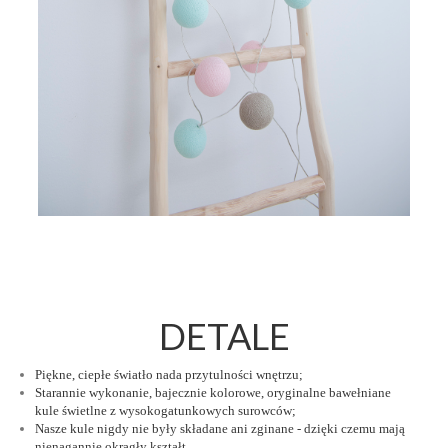
DETALE
Piękne, ciepłe światło nada przytulności wnętrzu;
Starannie wykonanie, bajecznie kolorowe, oryginalne bawełniane
kule świetlne z wysokogatunkowych surowców;
Nasze kule nigdy nie były składane ani zginane - dzięki czemu mają
nienagannie okragły kształt.