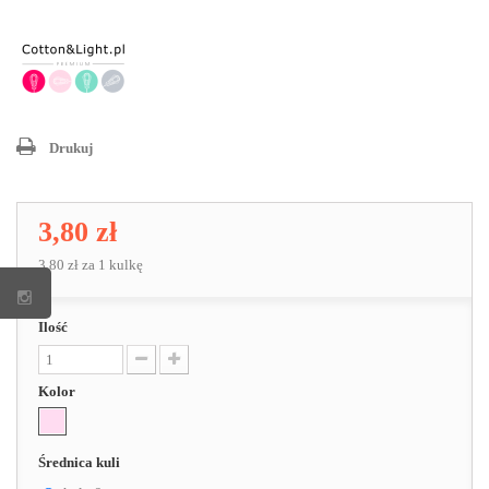
Drukuj
3,80 zł
3,80 zł
za 1 kulkę
Ilość
Kolor
Średnica kuli