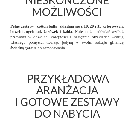
NIESKOŃCZONE
MOŻLIWOŚCI
Pełne zestawy +cotton balls+ składają się z 10, 20 i 35 kolorowych,
bawełnianych kul, żarówek i kabla.
Kule można układać wzdłuż
przewodu w dowolnej kolejności a następnie przekładać według
własnego pomysłu, tworząc jedyną w swoim rodzaju girlandę
świetlną gotową do zamocowania.
PRZYKŁADOWA
ARANŻACJA
I GOTOWE ZESTAWY
DO NABYCIA