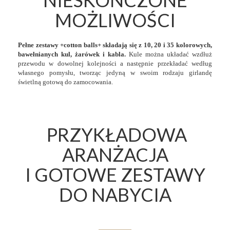
NIESKOŃCZONE
MOŻLIWOŚCI
Pełne zestawy +cotton balls+ składają się z 10, 20 i 35 kolorowych,
bawełnianych kul, żarówek i kabla.
Kule można układać wzdłuż
przewodu w dowolnej kolejności a następnie przekładać według
własnego pomysłu, tworząc jedyną w swoim rodzaju girlandę
świetlną gotową do zamocowania.
PRZYKŁADOWA
ARANŻACJA
I GOTOWE ZESTAWY
DO NABYCIA