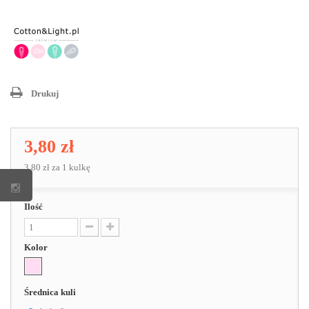
Drukuj
3,80 zł
3,80 zł
za 1 kulkę
Ilość
Kolor
Średnica kuli