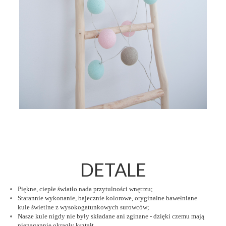
DETALE
Piękne, ciepłe światło nada przytulności wnętrzu;
Starannie wykonanie, bajecznie kolorowe, oryginalne bawełniane
kule świetlne z wysokogatunkowych surowców;
Nasze kule nigdy nie były składane ani zginane - dzięki czemu mają
nienagannie okragły kształt.