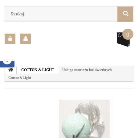
0
COTTON & LIGHT
Usługa montażu kul świetlnych
Cotton&Light