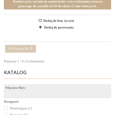
Namiot szyty ręcznie na zamówienie- czas wykonania zestawu
gotowego do wysyłki od 10 do około 25 dni roboczych.
Dodaj do listy życzeń
Dodaj do porówania
Porównaj (
0
)
Pokazuje 1 - 6 z 6 elementów
KATALOG
Włączone filtry:
Dostępność
Niedostępne
(1)
Dostępny
(5)