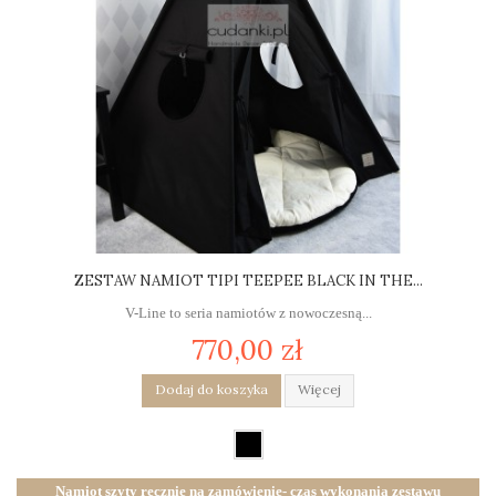
ZESTAW NAMIOT TIPI TEEPEE BLACK IN THE...
V-Line to seria namiotów z nowoczesną...
770,00 zł
Dodaj do koszyka
Więcej
Namiot szyty ręcznie na zamówienie- czas wykonania zestawu