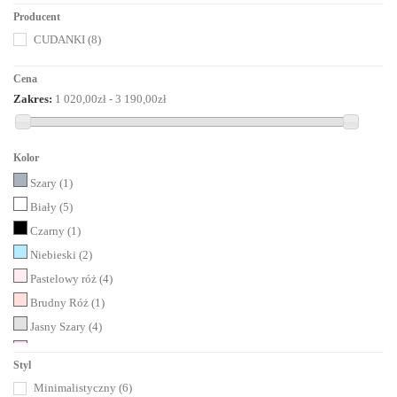
Producent
CUDANKI
(8)
Cena
Zakres:
1 020,00zł - 3 190,00zł
Kolor
Szary
(1)
Biały
(5)
Czarny
(1)
Niebieski
(2)
Pastelowy róż
(4)
Brudny Róż
(1)
Jasny Szary
(4)
Róż
(1)
Styl
Natura- nielakierowany
(5)
Minimalistyczny
(6)