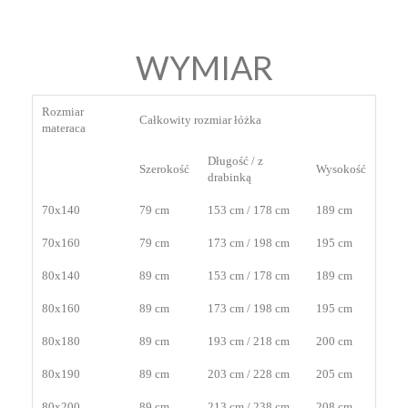
WYMIAR
Rozmiar
Całkowity rozmiar łóżka
materaca
Długość / z
Szerokość
Wysokość
drabinką
70x140
79 cm
153 cm / 178 cm
189 cm
70x160
79 cm
173 cm / 198 cm
195 cm
80x140
89 cm
153 cm / 178 cm
189 cm
80x160
89 cm
173 cm / 198 cm
195 cm
80x180
89 cm
193 cm / 218 cm
200 cm
80x190
89 cm
203 cm / 228 cm
205 cm
80x200
89 cm
213 cm / 238 cm
208 cm