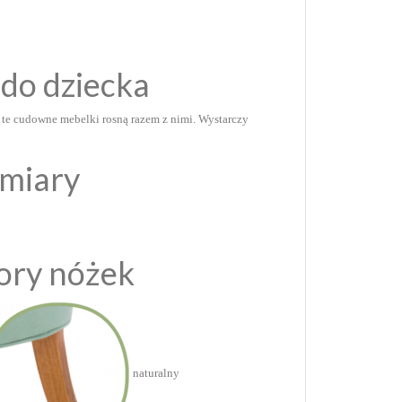
do dziecka
o te cudowne mebelki rosną razem z nimi. Wystarczy
zmiary
ory nóżek
naturalny