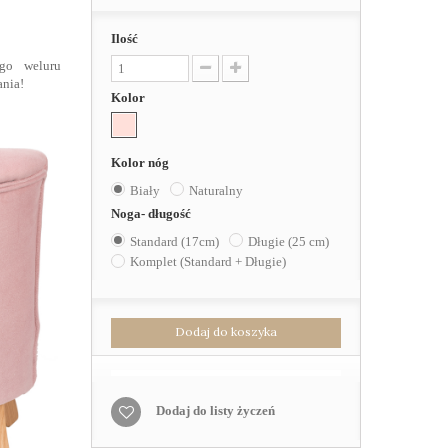
Ilość
ego weluru
ania!
Kolor
Kolor nóg
Biały
Naturalny
Noga- długość
Standard (17cm)
Długie (25 cm)
Komplet (Standard + Długie)
Dodaj do koszyka
Dodaj do listy życzeń