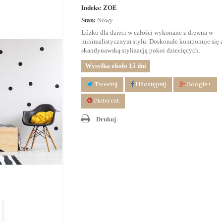
Indeks:
ZOE
Stan:
Nowy
Łóżko dla dzieci w całości wykonane z drewna w
minimalistycznym stylu. Doskonale komponuje się 
skandynawską stylizacją pokoi dziecięcych.
Wysyłka około 15 dni
Tweetuj
Udostępnij
Google+
Pinterest
Drukuj