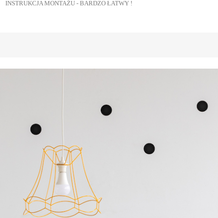
INSTRUKCJA MONTAŻU - BARDZO ŁATWY !