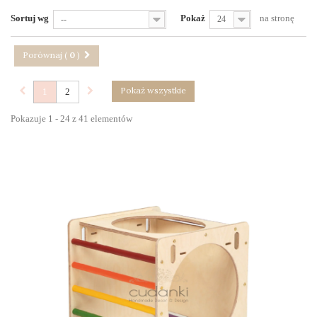
Sortuj wg
Pokaż
na stronę
--
24
Porównaj (
0
)
Pokaż wszystkie
1
2
Pokazuje 1 - 24 z 41 elementów