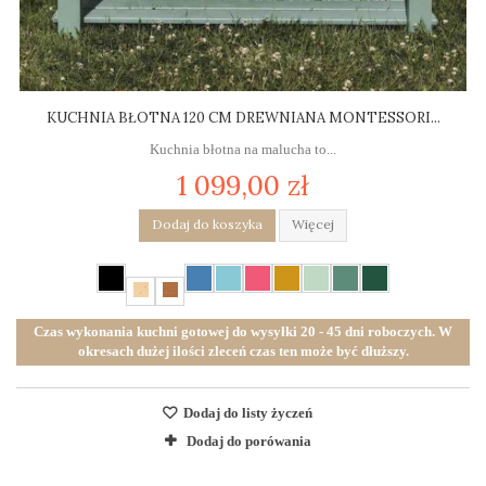
KUCHNIA BŁOTNA 120 CM DREWNIANA MONTESSORI...
Kuchnia błotna na malucha to...
1 099,00 zł
Dodaj do koszyka
Więcej
Czas wykonania kuchni gotowej do wysyłki 20 - 45 dni roboczych. W
okresach dużej ilości zleceń czas ten może być dłuższy.
Dodaj do listy życzeń
Dodaj do porówania