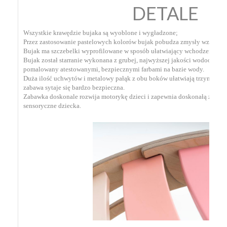
DETALE
Wszystkie krawędzie bujaka są wyoblone i wygładzone;
Przez zastosowanie pastelowych kolorów bujak pobudza zmysły wzrokowe
Bujak ma szczebelki wyprofilowane w sposób ułatwiający wchodzenie i s
Bujak został starranie wykonana z grubej, najwyższej jakości wodoodporne
pomalowany atestowanymi, bezpiecznymi farbami na bazie wody.
Duża ilość uchwytów i metalowy pałąk z obu boków ułatwiają trzymanie s
zabawa sytaje się bardzo bezpieczna.
Zabawka doskonale rozwija motorykę dzieci i zapewnia doskonałą zabaw
sensoryczne dziecka.