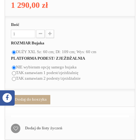
1 290,00 zł
Ilość
ROZMIAR Bujaka
DUŻY XXL Sz: 60 cm; Dł: 109 cm; Wys: 60 cm
PLATFORMA PODEST/ ZJEŻDŻALNIA
NIE wybieram opcję samego bujaka
TAK zamawiam 1 podest/zjeżdżalnię
TAK zamawiam 2 podesty/zjeżdżalnie
Dodaj do koszyka
Dodaj do listy życzeń