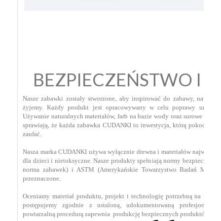
BEZPIECZEŃSTWO I 
Nasze zabawki zostały stworzone, aby inspirować do zabawy, nauki i e
żyjemy. Każdy produkt jest opracowywany w celu poprawy umiejętn
Używanie naturalnych materiałów, farb na bazie wody oraz surowe standa
sprawiają, że każda zabawka CUDANKI to inwestycja, którą pokochają d
zaufać.
Nasza marka CUDANKI używa wyłącznie drewna i materiałów najwyższej j
dla dzieci i nietoksyczne. Nasze produkty spełniają normy bezpieczeństw
norma zabawek) i ASTM (Amerykańskie Towarzystwo Badań Materiał
przeznaczone.
Oceniamy materiał produktu, projekt i technologię potrzebną na każdy
postępujemy zgodnie z ustaloną, udokumentowaną profesjonalną 
powtarzalną procedurą zapewnia produkcję bezpiecznych produktów o 10