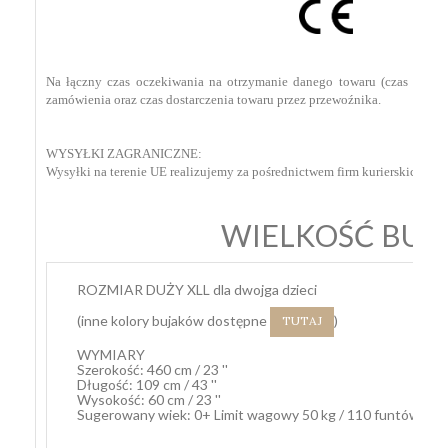
Na łączny czas oczekiwania na otrzymanie danego towaru (czas dostawy
zamówienia oraz czas dostarczenia towaru przez przewoźnika.
WYSYŁKI ZAGRANICZNE:
Wysyłki na terenie UE realizujemy za pośrednictwem firm kurierskich Fe
WIELKOŚĆ BUJ
ROZMIAR DUŻY XLL dla dwojga dzieci
(inne kolory bujaków dostępne
)
TUTAJ
WYMIARY
Szerokość: 460 cm / 23 ''
Długość: 109 cm / 43 ''
Wysokość: 60 cm / 23 ''
Sugerowany wiek: 0+ Limit wagowy 50 kg / 110 funtów, jed