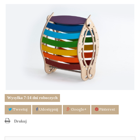
Wysyłka 7-14 dni roboczych
Tweetuj
Udostępnij
Google+
Pinterest
Drukuj