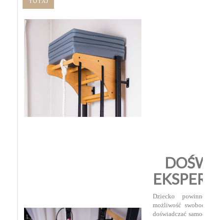
TUTAJ
DOŚWIA
EKSPER
Dziecko powinno mie
możliwość swobodnego 
doświadczać samodzielne