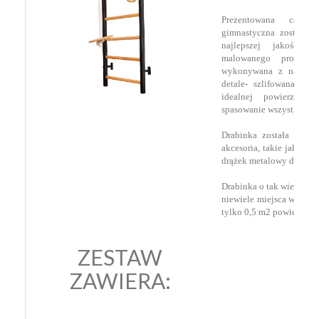
Prezentowana certyf
gimnastyczna została w
najlepszej jakości
malowanego proszko
wykonywana z najwięks
detale- szlifowana i r
idealnej powierzchn
spasowanie wszystkich e
Drabinka została wypo
akcesoria, takie jak lin
drążek metalowy do podci
Drabinka o tak wielkich
niewiele miejsca w poko
tylko 0,5 m2 powierzchni
ZESTAW
ZAWIERA: