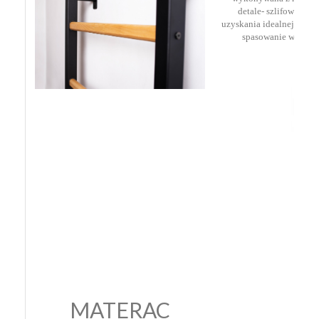
detale- szlifowana i
uzyskania idealnej powi
spasowanie wszystk
MATERAC