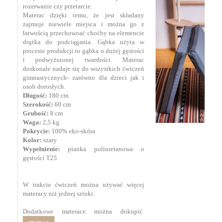
rozerwanie czy przetarcie.
Materac dzięki temu, że jest składany
zajmuje niewiele miejsca i można go z
łatwością przechowoać choćby na elemencie
drążka do podciągania. Gąbka użyta w
procesie produkcji to gąbka o dużej gęstości
i podwyższonej twardości. Materac
doskonale nadaje się do wszystkich ćwiczeń
gimnastycznych- zarówno dla dzieci jak i
osob dorosłych.
Długość:
180 cm
Szerokość:
60 cm
Grubość:
8 cm
Waga:
2,5 kg
Pokrycie:
100% eko-skóra
Kolor:
szary
Wypełnienie:
pianka poliuretanowa o
gęstości T25
W trakcie ćwiczeń można używać więcej
materacy niż jednej sztuki.
Dodatkowe materace można dokupić