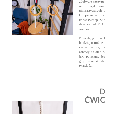
zdobycie szczytu drabin
oraz wykonanie ak
gimnastycznych- buduje 
kompetencje. Kształt
konsekwencje w dążeniu 
dziecku radość i satysf
wartości.
Pozwalając dziecku na
bardziej ostrożne i uczy
się bezpieczne, dlatego
zabawy na drabince jest
jaki polecamy jest łatw
gdy jest on składany, tr
twardości.
DL
ĆWICZE
W