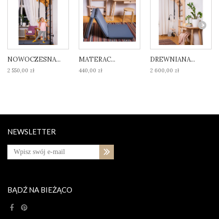
NOWOCZESNA...
MATERAC...
DREWNIANA...
2 550,00 zł
440,00 zł
2 600,00 zł
NEWSLETTER
BĄDŹ NA BIEŻĄCO