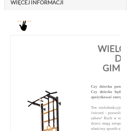
WIĘCEJ INFORMACJI
WIELO
DR
GIMN
Czy dziecku potrzebna
Czy dziecko będzie z
spożytkować energię dz
Ten wielofunkcyjny meb
ćwiczeń - pozwoli stwo
zabaw! Ruch w rozwoju 
dzieci mają niespożyte 
właściwy sposób ukieru