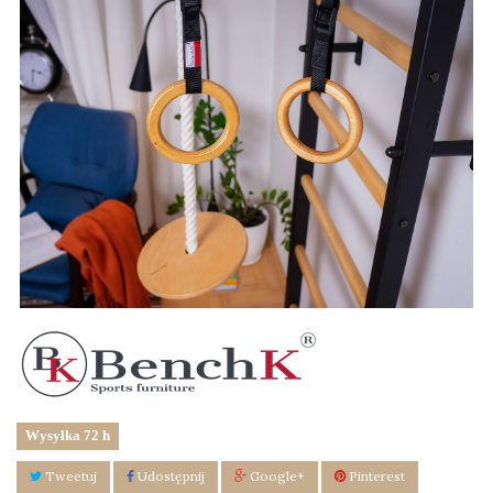
Wysyłka 72 h
Tweetuj
Udostępnij
Google+
Pinterest