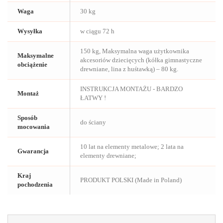
Waga
30 kg
Wysyłka
w ciągu 72 h
150 kg, Maksymalna waga użytkownika
Maksymalne
akcesoriów dziecięcych (kółka gimnastyczne
obciążenie
drewniane, lina z huśtawką) – 80 kg.
INSTRUKCJA MONTAŻU - BARDZO
Montaż
ŁATWY !
Sposób
do ściany
mocowania
10 lat na elementy metalowe; 2 lata na
Gwarancja
elementy drewniane;
Kraj
PRODUKT POLSKI (Made in Poland)
pochodzenia