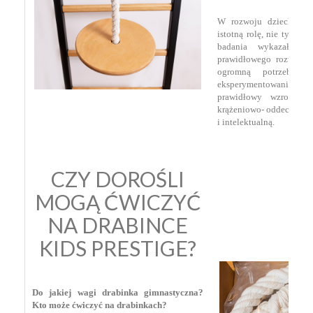
W rozwoju dziecka ru
istotną rolę, nie tylko 
badania wykazały, 
prawidłowego rozwoju 
ogromną potrzebę do
eksperymentowania. Ru
prawidłowy wzrost i 
krążeniowo- oddechowy o
i intelektualną.
CZY DOROŚLI
MOGĄ ĆWICZYĆ
NA DRABINCE
KIDS PRESTIGE?
Do jakiej wagi drabinka gimnastyczna?
Kto może ćwiczyć na drabinkach?