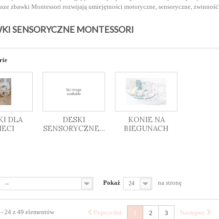
asze zbawki Montessori
rozwijają umiejętności motoryczne, sensoryczne, zwinność
KI SENSORYCZNE MONTESSORI
rie
KI DLA
DESKI
KONIE NA
IECI
SENSORYCZNE...
BIEGUNACH
Pokaż
na stronę
--
24
 - 24 z 49 elementów
Poprzedni
Następny
1
2
3