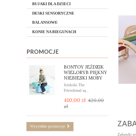
BUJAKI DLA DZIECI
DESKI SENSORYCZNE
BALANSOWE
KONIE NA BIEGUNACH
PROMOCJE
BONTOY JEŹDZIK
WIELORYB PIĘKNY
NIEBIESKI MOBY
Jeździki The
Friendimal są...
410,00 zł
420,00
zł
ZABA
Wszystkie promocje
Zabawki se