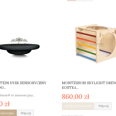
TEIN DYSK SENSORYCZNY
MONTESSORI SKYLIGHT DRE
O...
KOSTKA...
860,00 zł
lstein® to innowacyjny...
0 zł
Dodaj do koszyka
Więcej
o koszyka
Więcej