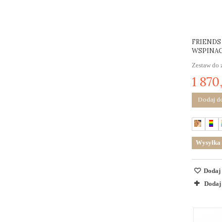
FRIENDS
WSPINAC
Zestaw do z
1 870
Dodaj d
Wysyłka 
Dodaj 
Dodaj