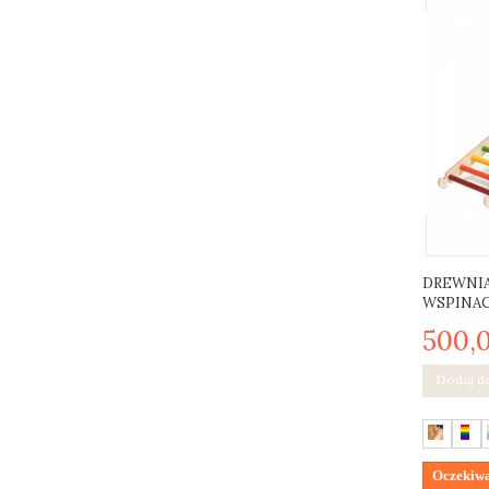
DREWNIA
WSPINACZ
500,0
Dodaj d
Oczekiwa