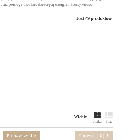
 oraz pomogą uwolnić dziecięcą energię i kreatywność.
Jest 49 produktów.
Widok:
Siatka
Lista
Pokaż wszystkie
Porównaj (
0
)