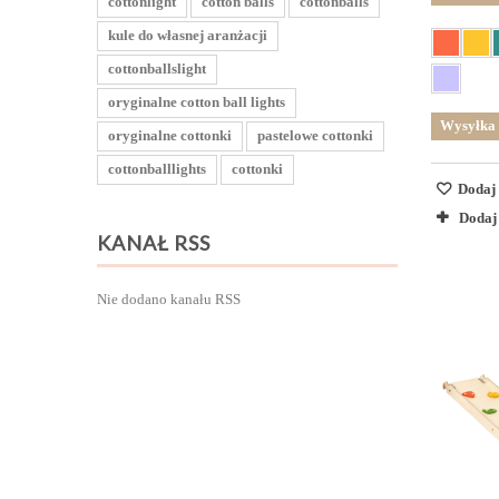
cottonlight
cotton balls
cottonballs
kule do własnej aranżacji
cottonballslight
oryginalne cotton ball lights
Wysyłka 
oryginalne cottonki
pastelowe cottonki
cottonballlights
cottonki
Dodaj 
Dodaj
KANAŁ RSS
Nie dodano kanału RSS