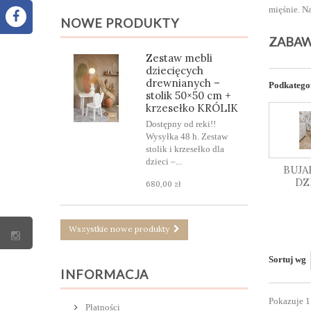
mięśnie. N
NOWE PRODUKTY
ZABAW
Zestaw mebli
dziecięcych
drewnianych –
Podkatego
stolik 50×50 cm +
krzesełko KRÓLIK
Dostępny od reki!!
Wysyłka 48 h. Zestaw
stolik i krzesełko dla
dzieci –...
BUJA
DZ
680,00 zł
Wszystkie nowe produkty
Sortuj wg
INFORMACJA
Pokazuje 1
Płatności