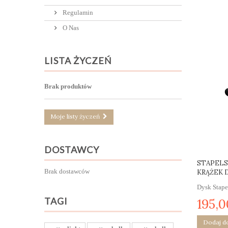
Regulamin
O Nas
LISTA ŻYCZEŃ
Brak produktów
Moje listy życzeń
DOSTAWCY
STAPELS
Brak dostawców
KRĄŻEK D
Dysk Stape
TAGI
195,0
Dodaj d