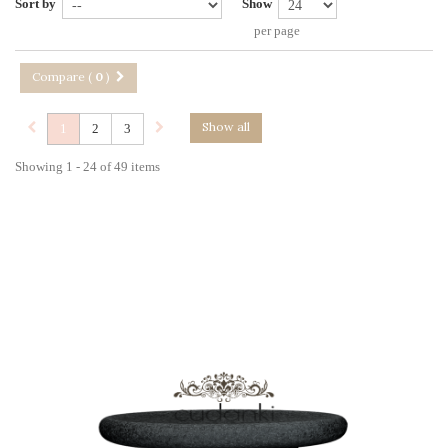
Sort by
Show
per page
Compare (
0
)
Show all
1
2
3
Showing 1 - 24 of 49 items