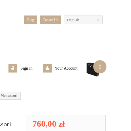
English
Blog
Contact Us
0
Sign in
Your Account
 Montessori
760,00 zł
sori