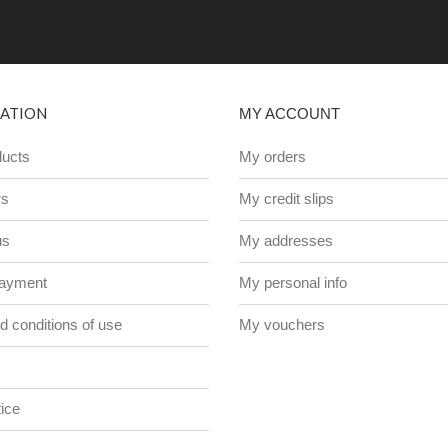
ATION
MY ACCOUNT
ucts
My orders
rs
My credit slips
us
My addresses
payment
My personal info
 conditions of use
My vouchers
ice