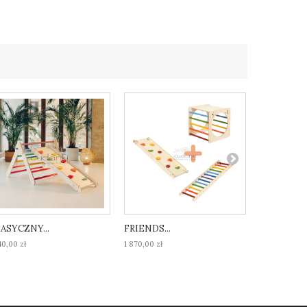
ASYCZNY...
FRIENDS...
DUŻY ZEST
40,00 zł
1 870,00 zł
2 730,00 zł