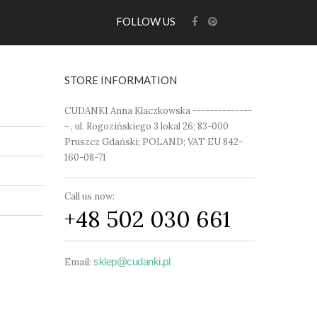
FOLLOW US
STORE INFORMATION
CUDANKI Anna Klaczkowska --------------
- , ul. Rogozińskiego 3 lokal 26; 83-000
Pruszcz Gdański; POLAND; VAT EU 842-
160-08-71
Call us now:
+48 502 030 661
sklep@cudanki.pl
Email: