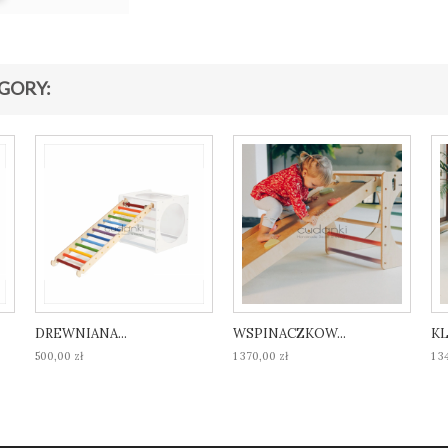
GORY:
DREWNIANA...
WSPINACZKOW...
KL
500,00 zł
1 370,00 zł
1 3