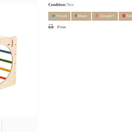
Condition:
New
Tweet
Share
Google+
Pin
Print