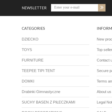
NEWSLETTER
CATEGORIES
INFORM
DZIECKO
New prod
TOYS
Top selle
FURNITURE
Contact 
TEEPEE TIPI TENT
Secure 
DOMKI
Terms and
Drabinki Gimnastyczne
About us
SUCHY BASEN Z PIŁECZKAMI
Legal Not