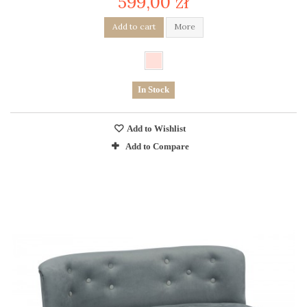
599,00 zł
Add to cart
More
In Stock
Add to Wishlist
Add to Compare