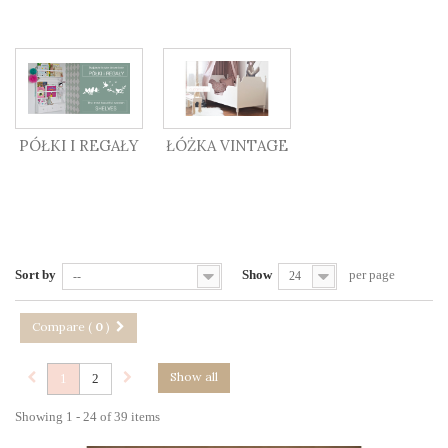
PÓŁKI I REGAŁY
ŁÓŻKA VINTAGE
Sort by
Show
per page
--
24
Compare (
0
)
Show all
1
2
Showing 1 - 24 of 39 items