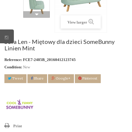
View larger
Sofa Len - Miętowy dla dzieci SomeBunny
Linien Mint
Reference:
FCE7-2485B_20160412123745
Condition:
New
Tweet
Share
Google+
Pinterest
Print