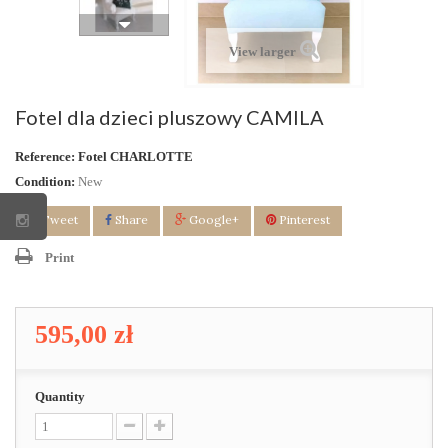
View larger
Fotel dla dzieci pluszowy CAMILA
Reference:
Fotel CHARLOTTE
Condition:
New
Tweet
Share
Google+
Pinterest
Print
595,00 zł
Quantity