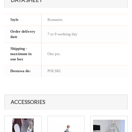
DATA SHEET
Style
Romantic
Order delivery
7 to 9 working day
date
Shipping -
maximum in
One psc.
one box
Dostawa do:
POLSKI
ACCESSORIES