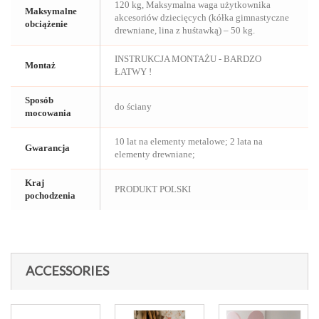
120 kg, Maksymalna waga użytkownika
Maksymalne
akcesoriów dziecięcych (kółka gimnastyczne
obciążenie
drewniane, lina z huśtawką) – 50 kg.
INSTRUKCJA MONTAŻU - BARDZO
Montaż
ŁATWY !
Sposób
do ściany
mocowania
10 lat na elementy metalowe; 2 lata na
Gwarancja
elementy drewniane;
Kraj
PRODUKT POLSKI
pochodzenia
ACCESSORIES