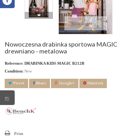
View larger
Nowoczesna drabinka sportowa MAGIC
drewniano - metalowa
Reference:
DRABINKA KIDS MAGIC B212B
Condition:
New
Tweet
Share
Google+
Pinterest
Print