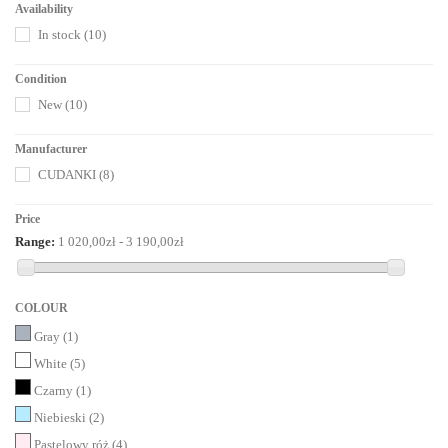
Availability
In stock
(10)
Condition
New
(10)
Manufacturer
CUDANKI
(8)
Price
Range:
1 020,00zł - 3 190,00zł
COLOUR
Gray
(1)
White
(5)
Czarny
(1)
Niebieski
(2)
Pastelowy róż
(4)