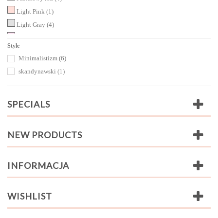
Light Pink
(1)
Light Gray
(4)
Róż
(1)
Style
Niemalowane
(5)
Minimalistizm
(6)
Lakierowane bezbarwny
(5)
skandynawski
(1)
z próbnika RAL
(1)
SPECIALS
NEW PRODUCTS
INFORMACJA
WISHLIST