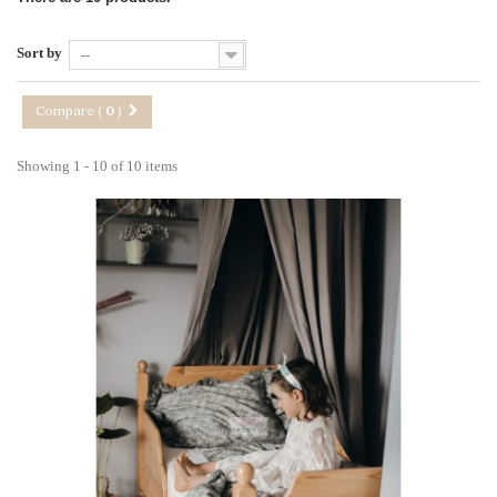
Sort by
--
Compare (
0
)
Showing 1 - 10 of 10 items