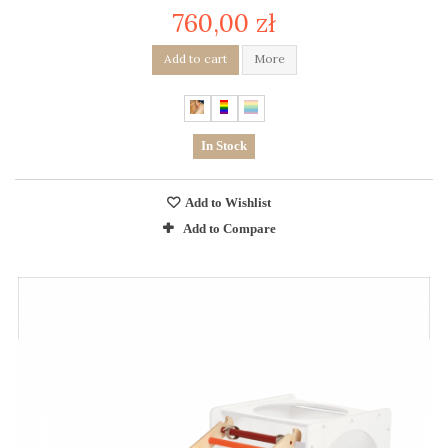
760,00 zł
Add to cart
More
In Stock
Add to Wishlist
Add to Compare