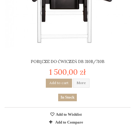
PORĘCZE DO ĆWICZEŃ DB 310B/710B
1 500,00 zł
Add to cart
More
In Stock
Add to Wishlist
Add to Compare