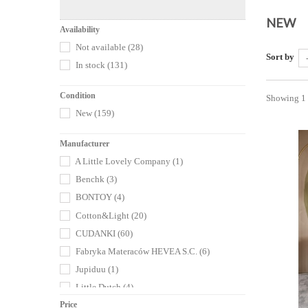
NEW
Availability
Not available
(28)
Sort by
In stock
(131)
Condition
Showing 1 
New
(159)
Manufacturer
A Little Lovely Company
(1)
Benchk
(3)
BONTOY
(4)
Cotton&Light
(20)
CUDANKI
(60)
Fabryka Materaców HEVEA S.C.
(6)
Jupiduu
(1)
Little Dutch
(4)
Loveme decoration
(2)
Price