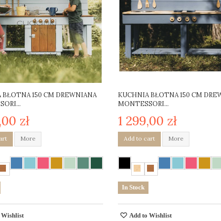
 BŁOTNA 150 CM DREWNIANA
KUCHNIA BŁOTNA 150 CM DRE
ORI...
MONTESSORI...
,00 zł
1 299,00 zł
art
More
Add to cart
More
In Stock
 Wishlist
Add to Wishlist