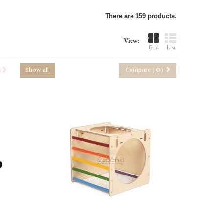
There are 159 products.
View:
Grid
List
Show all
Compare (
0
)
t