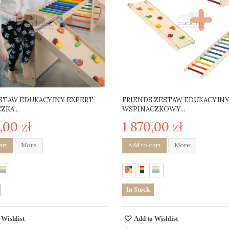
STAW EDUKACYJNY EXPERT
FRIENDS ZESTAW EDUKACYJN
KA...
WSPINACZKOWY...
,00 zł
1 870,00 zł
art
More
Add to cart
More
In Stock
 Wishlist
Add to Wishlist