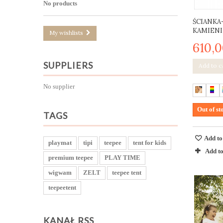
No products
ŚCIANKA
KAMIENI
My wishlists
610,0
SUPPLIERS
Add to c
No supplier
Out of st
TAGS
Add to
playmat
tipi
teepee
tent for kids
Add t
premium teepee
PLAY TIME
wigwam
ZELT
teepee tent
teepeetent
KANAŁ RSS