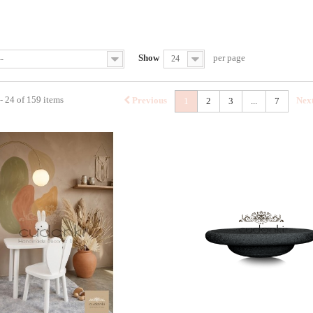
Show
per page
--
24
- 24 of 159 items
Previous
Nex
1
2
3
...
7