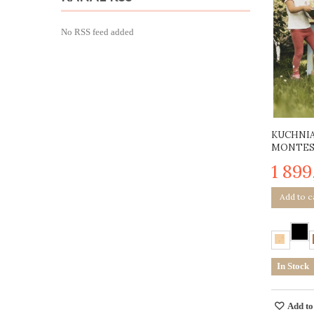
No RSS feed added
KUCHNIA
MONTESS
1 899
Add to c
In Stock
Add to