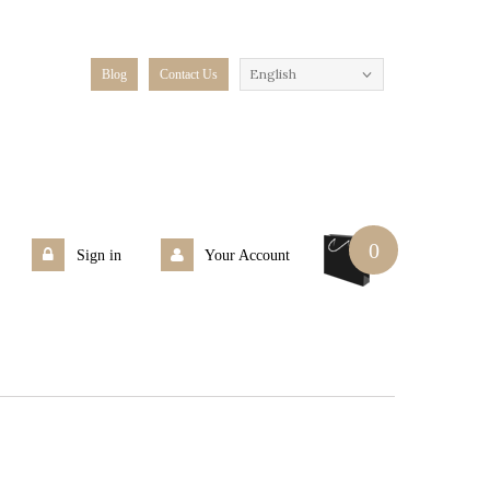
English
Blog
Contact Us
0
Sign in
Your Account