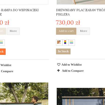
- RAMPA DO WSPINACZKI
DREWNIANY PLAC ZABAW TRÓ
E
PIKLERA
0 zł
730,00 zł
art
More
Add to cart
More
In Stock
ock
Add to Wishlist
 Wishlist
Add to Compare
o Compare