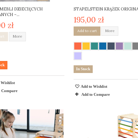
MEBLI DZIECIĘCYCH
STAPELSTEIN KRĄŻEK ORIGIN
NYCH –...
195,00 zł
0 zł
Add to cart
More
art
More
ock
In Stock
 Wishlist
Add to Wishlist
o Compare
Add to Compare