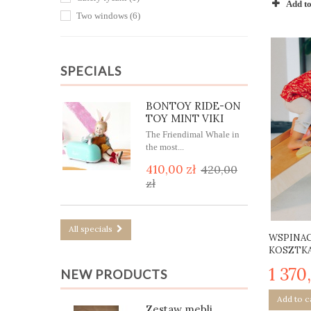
Lakierowane bezbarwny
(13)
Add t
Two windows
(6)
z próbnika RAL
(1)
Lawendowy
(1)
Tęczowy
(7)
SPECIALS
Tęcza pastelowa
(7)
BONTOY RIDE-ON
TOY MINT VIKI
The Friendimal Whale in
the most...
410,00 zł
420,00
zł
All specials
WSPINA
KOSZTKA 
1 370
NEW PRODUCTS
Add to c
Zestaw mebli