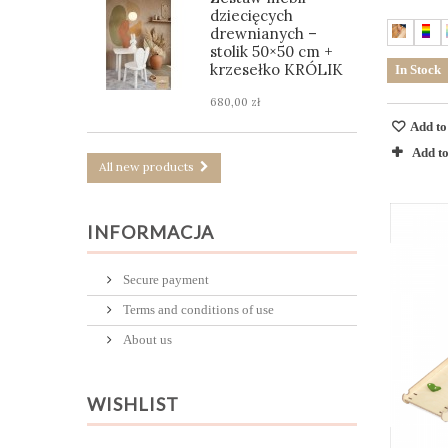
dziecięcych
drewnianych –
stolik 50×50 cm +
krzesełko KRÓLIK
In Stock
680,00 zł
Add to
Add t
All new products
INFORMACJA
Secure payment
Terms and conditions of use
About us
WISHLIST