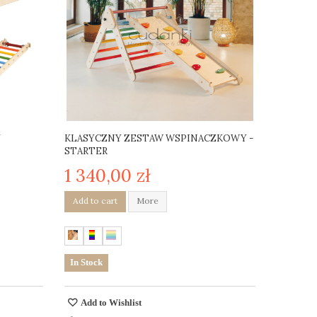
Y
KLASYCZNY ZESTAW WSPINACZKOWY -
STARTER
1 340,00 zł
Add to cart
More
In Stock
Add to Wishlist