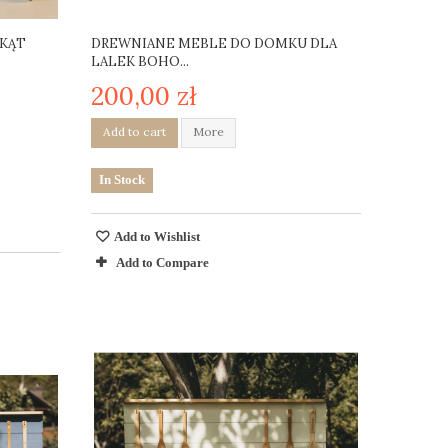
JKĄT
DREWNIANE MEBLE DO DOMKU DLA
LALEK BOHO...
200,00 zł
Add to cart
More
In Stock
Add to Wishlist
Add to Compare