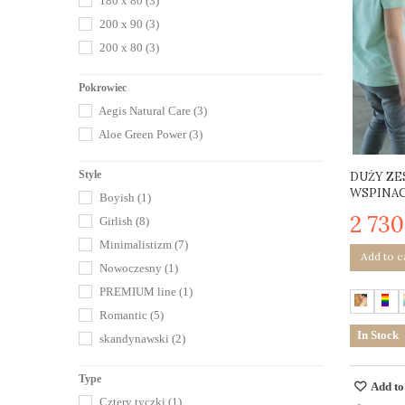
180 x 80
(3)
Light Gray
(15)
200 x 90
(3)
Natural
(12)
200 x 80
(3)
Róż
(7)
Fioletowy
(7)
Pokrowiec
Aegis Natural Care
(3)
jasny szary + pastelowy róż
(5)
Aloe Green Power
(3)
Jasny Szary + Pastelowa Mięta
(1)
Kremowy
(3)
Style
DUŻY ZE
Błękitny
(5)
WSPINACZ
Boyish
(1)
Rudy
(2)
2 730
Girlish
(8)
Musztardowy
(3)
Minimalistizm
(7)
Add to c
Bordowy
(3)
Nowoczesny
(1)
Amarantowy
(3)
PREMIUM line
(1)
Butelkowa zieleń
(3)
Romantic
(5)
Głęboki granat
(3)
In Stock
skandynawski
(2)
Grafitowy
(2)
Type
Niemalowane
(6)
Add to
Cztery tyczki
(1)