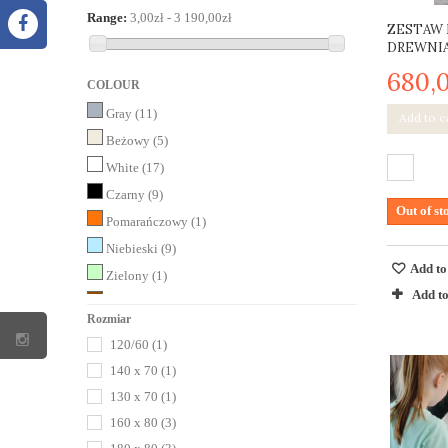
Range:
3,00zł - 3 190,00zł
RABBIT AND FRIENDS
(4)
ZESTAW 
DREWNIA
SomeBunny
(13)
Stapelstein
(23)
680,0
COLOUR
Gray
(11)
Add to c
Beżowy
(5)
White
(17)
Czarny
(9)
Out of st
Pomarańczowy
(1)
Niebieski
(9)
Add to
Zielony
(1)
Add t
Brązowy
(2)
Rozmiar
Pastelowy róż
(11)
120/60
(1)
Seledynowy
(1)
140 x 70
(1)
Light Pink
(16)
130 x 70
(1)
Light Mint
(11)
160 x 80
(3)
Turkus
(1)