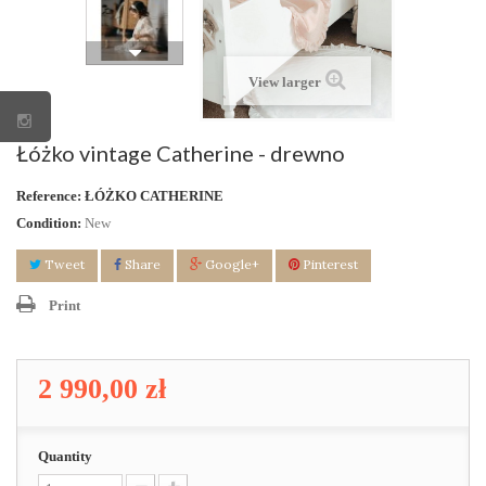
View larger
Łóżko vintage Catherine - drewno
Reference:
ŁÓŻKO CATHERINE
Condition:
New
Tweet
Share
Google+
Pinterest
Print
2 990,00 zł
Quantity