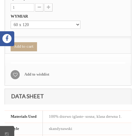
WYMIAR
Add to cart
Add to wishlist
DATA SHEET
Materials Used
100% drzewo iglaste- sosna; klasa drewna 1.
Style
skandynawski