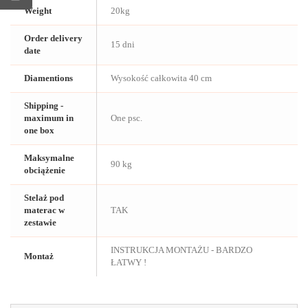
Weight
20kg
Order delivery
15 dni
date
Diamentions
Wysokość całkowita 40 cm
Shipping -
maximum in
One psc.
one box
Maksymalne
90 kg
obciążenie
Stelaż pod
materac w
TAK
zestawie
INSTRUKCJA MONTAŻU - BARDZO
Montaż
ŁATWY !