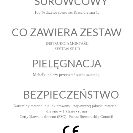
SUROWCOWY
100 % drzewo sosnowe. Klasa drewna 1.
CO ZAWIERA ZESTAW
- INSTRUKCJA MONTAŻU,
- ZESTAW ŚRUB.
PIELĘGNACJA
Mebelki należy przecierać suchą szmatką.
BEZPIECZEŃSTWO
Naturalny materiał nie lakierowany - najwyższej jakości materiał -
drewno w 1 klasie - sosna
Certyfikowane drewno (FSC) - Forest Stewardship Council