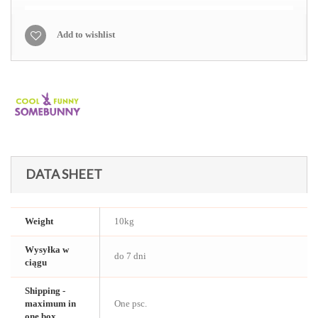
Add to wishlist
DATA SHEET
Weight
10kg
Wysyłka w
do 7 dni
ciągu
Shipping -
maximum in
One psc.
one box