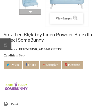
View larger
Sofa Len Błękitny Linen Powder Blue dla
dzieci SomeBunny
Reference:
FCE7-2485B_20160412123933
Condition:
New
Tweet
Share
Google+
Pinterest
Print