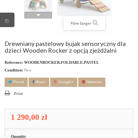
View larger
Drewniany pastelowy bujak sensoryczny dla
dzieci Wooden Rocker z opcją zjeżdżalni
Reference:
WOODENROCKER.FOLDABLE.PASTEL
Condition:
New
Tweet
Share
Google+
Pinterest
Print
1 290,00 zł
Quantity