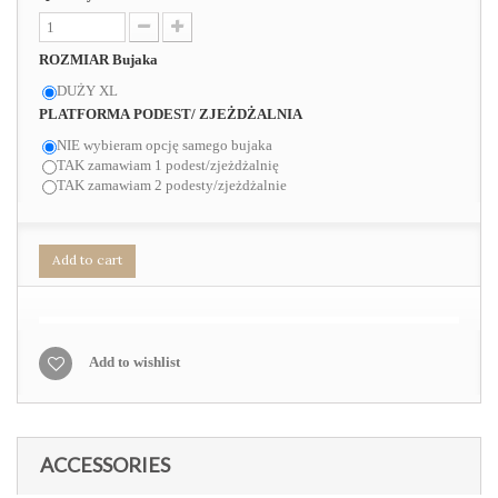
ROZMIAR Bujaka
DUŻY XL
PLATFORMA PODEST/ ZJEŻDŻALNIA
NIE wybieram opcję samego bujaka
TAK zamawiam 1 podest/zjeżdżalnię
TAK zamawiam 2 podesty/zjeżdżalnie
Add to cart
Add to wishlist
ACCESSORIES