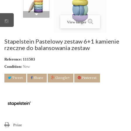
View larger
Stapelstein Pastelowy zestaw 6+1 kamienie
rzeczne do balansowania zestaw
Reference:
111503
Condition:
New
Tweet
Share
Google+
Pinterest
Print