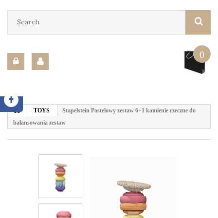
0
TOYS
Stapelstein Pastelowy zestaw 6+1 kamienie rzeczne do
balansowania zestaw