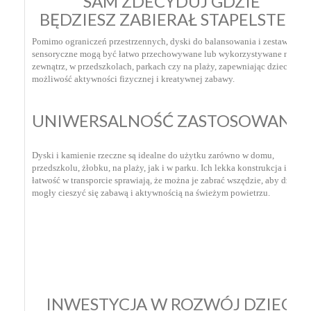
SAM ZDECYDUJ GDZIE
BĘDZIESZ ZABIERAŁ STAPELSTEIN
Pomimo ograniczeń przestrzennych, dyski do balansowania i zestawy
sensoryczne mogą być łatwo przechowywane lub wykorzystywane na
zewnątrz, w przedszkolach, parkach czy na plaży, zapewniając dzieciom
możliwość aktywności fizycznej i kreatywnej zabawy.
UNIWERSALNOŚĆ ZASTOSOWANIA
Dyski i kamienie rzeczne są idealne do użytku zarówno w domu,
przedszkolu, żłobku, na plaży, jak i w parku. Ich lekka konstrukcja i
łatwość w transporcie sprawiają, że można je zabrać wszędzie, aby dzieci
mogły cieszyć się zabawą i aktywnością na świeżym powietrzu.
INWESTYCJA W ROZWÓJ DZIECI