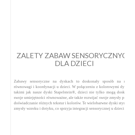
ZALETY ZABAW SENSORYCZNYCH
DLA DZIECI
Zabawy sensoryczne na dyskach to doskonały sposób na rozwój
równowagi i koordynacji u dzieci. W połączeniu z kolorowymi dyskami,
takimi jak nasze dyski Stapelstein®, dzieci nie tylko mogą doskonalić
swoje umiejętności równoważne, ale także rozwijać swoje zmysły poprzez
doświadczanie różnych tekstur i kolorów. Te wielobarwne dyski stymulują
zmysły wzroku i dotyku, co sprzyja integracji sensorycznej u dzieci.