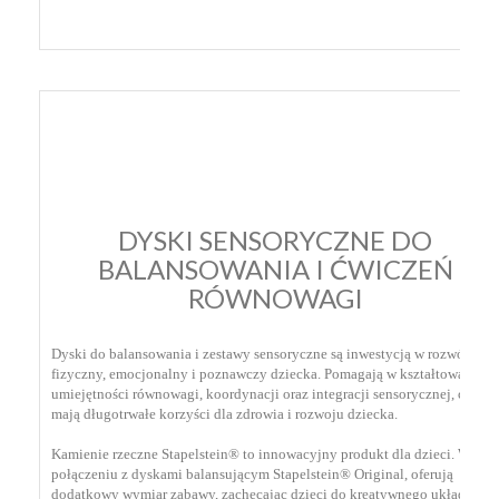
DYSKI SENSORYCZNE DO
BALANSOWANIA I ĆWICZEŃ
RÓWNOWAGI
Dyski do balansowania i zestawy sensoryczne są inwestycją w rozwój
fizyczny, emocjonalny i poznawczy dziecka. Pomagają w kształtowaniu
umiejętności równowagi, koordynacji oraz integracji sensorycznej, co
mają długotrwałe korzyści dla zdrowia i rozwoju dziecka.
Kamienie rzeczne Stapelstein® to innowacyjny produkt dla dzieci. W
połączeniu z dyskami balansującym Stapelstein® Original, oferują
dodatkowy wymiar zabawy, zachęcając dzieci do kreatywnego układania i