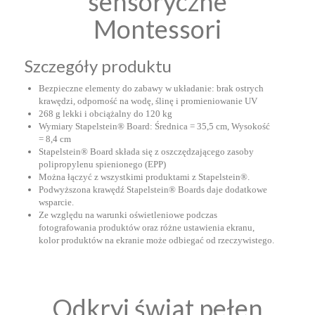
sensoryczne
Montessori
Szczegóły produktu
Bezpieczne elementy do zabawy w układanie: brak ostrych
krawędzi, odporność na wodę, ślinę i promieniowanie UV
268 g lekki i obciążalny do 120 kg
Wymiary Stapelstein
®
Board: Średnica = 35,5 cm, Wysokość
= 8,4 cm
Stapelstein
®
Board składa się z oszczędzającego zasoby
polipropylenu spienionego (EPP)
Można łączyć z wszystkimi produktami z Stapelstein
®
.
Podwyższona krawędź Stapelstein
®
Boards daje dodatkowe
wsparcie.
Ze względu na warunki oświetleniowe podczas
fotografowania produktów oraz różne ustawienia ekranu,
kolor produktów na ekranie może odbiegać od rzeczywistego.
Odkryj świat pełen