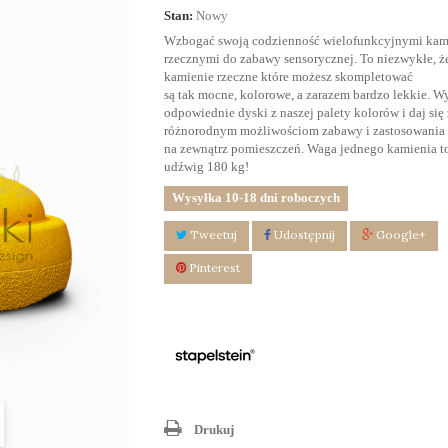
Stan:
Nowy
Wzbogać swoją codzienność wielofunkcyjnymi kam
rzecznymi do zabawy sensorycznej. To niezwykłe, że
kamienie rzeczne które możesz skompletować
są tak mocne, kolorowe, a zarazem bardzo lekkie. W
odpowiednie dyski z naszej palety kolorów i daj się
różnorodnym możliwościom zabawy i zastosowania 
na zewnątrz pomieszczeń. Waga jednego kamienia t
udźwig 180 kg!
Wysyłka 10-18 dni roboczych
Tweetuj
Udostępnij
Google+
Pinterest
Drukuj