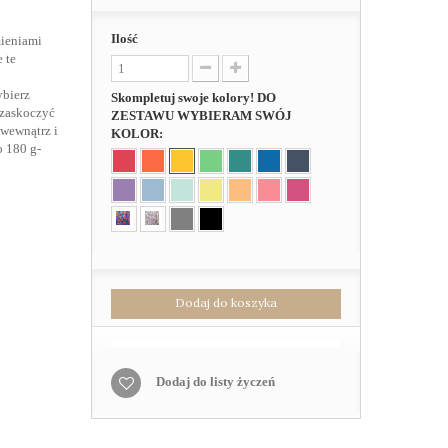
Ilość
ieniami
 te
ybierz
Skompletuj swoje kolory! DO
 zaskoczyć
ZESTAWU WYBIERAM SWÓJ
wewnątrz i
KOLOR:
o 180 g-
Dodaj do koszyka
Dodaj do listy życzeń