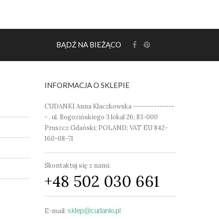
BĄDŹ NA BIEŻĄCO
INFORMACJA O SKLEPIE
CUDANKI Anna Klaczkowska --------------
- , ul. Rogozińskiego 3 lokal 26; 83-000
Pruszcz Gdański; POLAND; VAT EU 842-
160-08-71
Skontaktuj się z nami:
+48 502 030 661
sklep@cudanki.pl
E-mail: