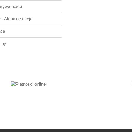
prywatności
 - Aktualne akcje
aca
ony