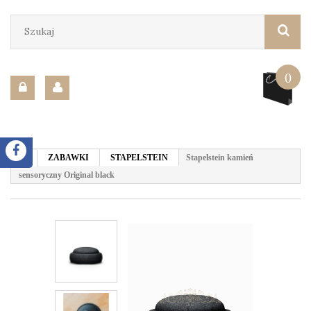
0
ZABAWKI
STAPELSTEIN
Stapelstein kamień
sensoryczny Original black