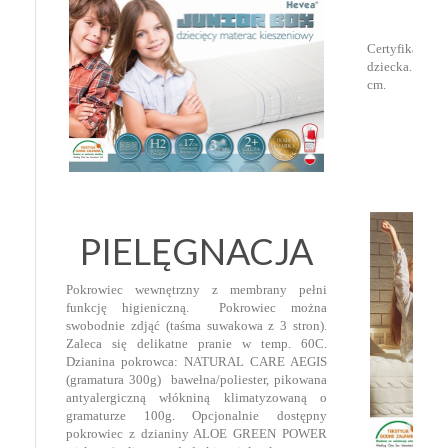
Certyfikaty 
dziecka. Waga
cm.
.
PIELĘGNACJA
Pokrowiec wewnętrzny z membrany pełni
funkcję higieniczną. Pokrowiec można
swobodnie zdjąć (taśma suwakowa z 3 stron).
Zaleca się delikatne pranie w temp. 60C.
Dzianina pokrowca: NATURAL CARE AEGIS
(gramatura 300g) bawełna/poliester, pikowana
antyalergiczną włókniną klimatyzowaną o
gramaturze 100g. Opcjonalnie dostępny
pokrowiec z dzianiny ALOE GREEN POWER