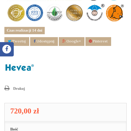
Czas realizacji 14 dni
Tweetuj
Udostępnij
Google+
Pinterest
Drukuj
720,00 zł
Ilość