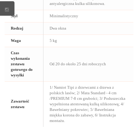
antyalergiczna kulka silikonowa.
Styl
Minimalistyczny
Rodzaj
Dwa okna
Waga
5 kg
Czas
wykonania
zestawu
Od 20 do około 25 dni roboczych
gotowego do
wysyłki
1/ Namiot Tipi z drzewcami z drzewa z
polskich lasów; 2/ Mata Standard - 4 cm
/PREMIUM 7-8 cm grubości; 3/ Poduszeczka
Zawartość
wypełniona atestowaną kulką silikonową; 4/
zestawu
Bawełniany pokrowiec; 5/ Bawełniana
miękka korona do zabawy, 6/ Instrukcja
montażu.