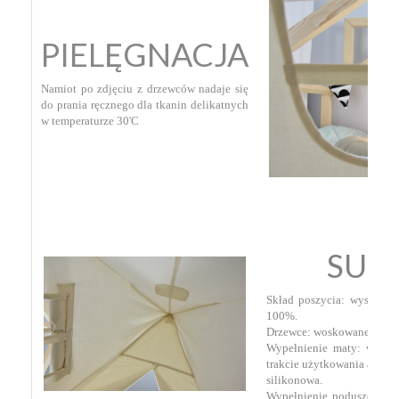
PIELĘGNACJA
Namiot po zdjęciu z drzewców nadaje się
do prania ręcznego dla tkanin delikatnych
w temperaturze 30'C
SU
Skład poszycia: wysokoga
100%.
Drzewce: woskowane drzew
Wypełnienie maty: wysoko
trakcie użytkowania atesto
silikonowa.
Wypełnienie poduszek: at