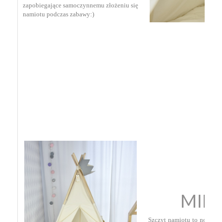
zapobiegające samoczynnemu złożeniu się
namiotu podczas zabawy:)
MIN
Szczyt namiotu to nowoczes