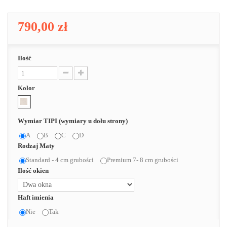
790,00 zł
Ilość
Kolor
Wymiar TIPI (wymiary u dołu strony)
A
B
C
D
Rodzaj Maty
Standard - 4 cm grubości
Premium 7- 8 cm grubości
Ilość okien
Haft imienia
Nie
Tak