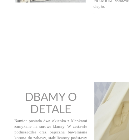
PREMIUM sprawdzi się 
ciepło.
.
DBAMY O
DETALE
Namiot posiada dwa okienka z klapkami
zamykane na surowe klamry. W zestawie
poduszeczka oraz bajeczna bawełniana
korona do zabawy, stabilizatory podstawy