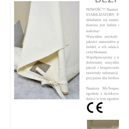
NOWOŚĆ!!! Namiot wyposa
STABILIZATORY PODSTA
składaniu się namiotu pod
tkanina jest ładnie napięt
stabilna!
Wszystkie artykuły Cuda
jakości materiałów pocho
źródeł, a ich właściwości
certyfikatami.
Współpracujemy z najleps
dobieramy wszystkie sur
jakość i bezpieczeństwo.
Z
zawierały substancji szkod
przyjazne dla środowiska n
Namioty MyTeepee by c
zgodnie z dyrektywami do
dzieci w tym zgodnie z naj