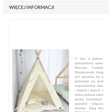
WIĘCEJ INFORMACJI
V -line w kolorze natur
nietuzinkowy namiot tipi
Pracowni Cudanki aby
Skandynawski design, nat
styl sprawdzą sie w ka
prezentuje się doskonale
niepowtarzalny charakter.
i małych i dużych. Latem 
słońca podczas zabaw na pla
prostej konstrukcji nam
przenieść - dołączony ba
idealnie. Zimą dzięki 