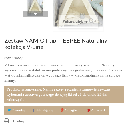
Zobacz większe
Zestaw NAMIOT tipi TEEPEE Naturalny
kolekcja V-Line
Stan:
Nowy
V-Line to seria namiotów z nowoczesną linią szczytu namiotu. Namioty
wyposażone są w stabilizatory podstawy oraz grube maty Premium. Okienka
w stylu minimalistycznym wypozażyliśmy w klapki zapinanymi na surowe
klamry.
Produkt na zapytanie. Namiot szyty ręcznie na zamówienie- czas
wykonania zestawu gotowego do wysyłki od 20 do około 25 dni
roboczych.
Tweetuj
Udostępnij
Google+
Pinterest
Drukuj